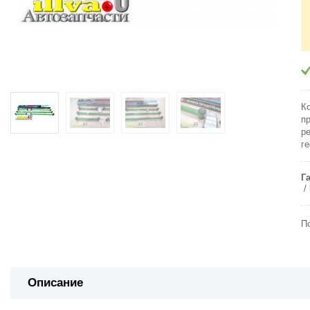
К
п
р
г
Г
П
Описание