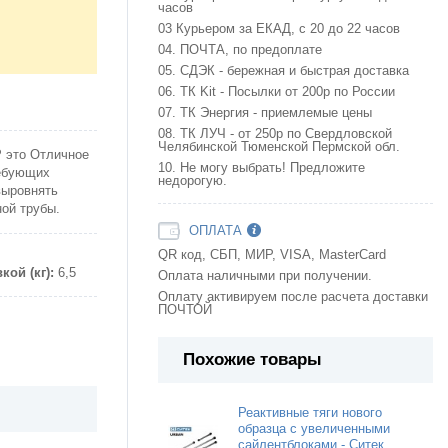
часов
03 Курьером за ЕКАД, с 20 до 22 часов
04. ПОЧТА, по предоплате
05. СДЭК - бережная и быстрая доставка
06. ТК Kit - Посылки от 200р по России
07. ТК Энергия - приемлемые цены
08. ТК ЛУЧ - от 250р по Свердловской
Челябинской Тюменской Пермской обл.
Р это Отличное
10. Не могу выбрать! Предложите
ребующих
недорогую.
выровнять
ной трубы.
ОПЛАТА
QR код, СБП, МИР, VISA, MasterCard
кой (кг):
6,5
Оплата наличными при получении.
Оплату активируем после расчета доставки
ПОЧТОЙ
Похожие товары
Реактивные тяги нового
образца с увеличенными
сайлентблоками - Ситек