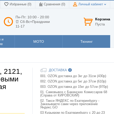
Избранные (0)
Сравнения (
0
)
Личный кабинет
Пн-Пт: 10:00 - 20:00
Корзина
⏰ Сб-Вс+Праздники
Пуста
11-17
 и
МОТО
Тюнинг
ие
, 2121,
ДОСТАВКА
001. OZON доставка до 3кг до 31см (430р)
овыми
002. OZON доставка до 5кг до 37см (610р)
ая
003. OZON доставка до 15кг до 57см (970р)
01. Самовывоз с Бакинских Комиссаров 68
(Справа от КИРОВСКИЙ)
02. Такси ЯНДЕКС по Екатеринбургу -
Заказываете сами через приложение
Яндекс.GO
03 Курьером по Екатеринбургу с 20 до 23