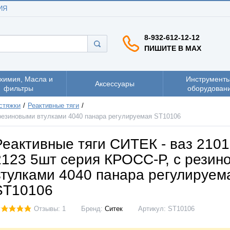
ИЯ
8-932-612-12-12
ПИШИТЕ В MAX
химия, Масла и
Инструменты
Аксессуары
фильтры
оборудован
стяжки
Реактивные тяги
 резиновыми втулками 4040 панара регулируемая ST10106
Реактивные тяги СИТЕК - ваз 2101
2123 5шт серия КРОСС-Р, с резин
втулками 4040 панара регулируем
ST10106
Отзывы: 1
Бренд:
Ситек
Артикул:
ST10106