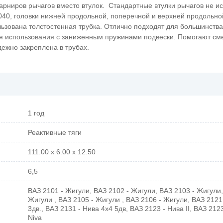
арниров рычагов вместо втулок. С
тандартные втулки рычагов не и
40, головки нижней продольной, поперечной и верхней продольно
льзована толстостенная трубка. Отлично подходят для большинств
для использования с заниженным пружинами подвески. Помогают см
дежно закреплена в трубах.
1 год
Реактивные тяги
111.00 x 6.00 x 12.50
6,5
ВАЗ 2101 - Жигули, ВАЗ 2102 - Жигули, ВАЗ 2103 - Жигули,
Жигули , ВАЗ 2105 - Жигули , ВАЗ 2106 - Жигули, ВАЗ 2121
3дв., ВАЗ 2131 - Нива 4х4 5дв, ВАЗ 2123 - Нива II, ВАЗ 2123
Niva