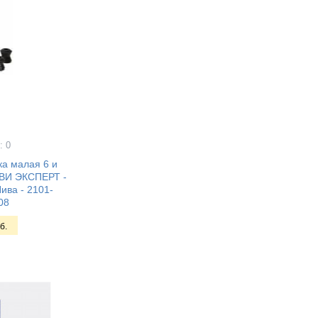
: 0
ка малая 6 и
ЭВИ ЭКСПЕРТ -
ива - 2101-
08
б.