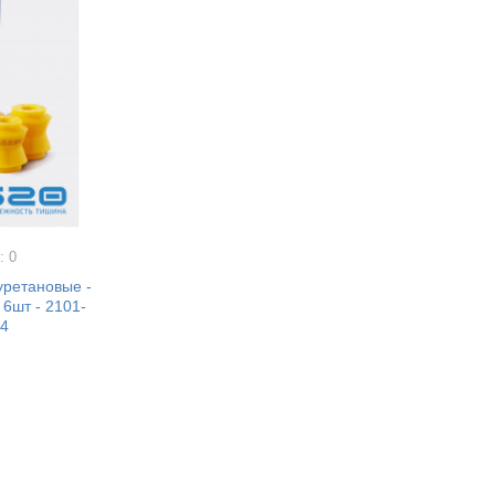
: 0
уретановые -
 6шт - 2101-
24