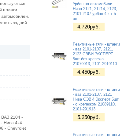
спользуються,
Урбан на автомобили
Нива 2121, 21214, 2123,
й штанги
2101-2107 урбан 4 к-т 5
а автомобилей,
шт
естить задний
4.720
руб.
Реактивные тяги - штанги
- ваз 2101-2107, 2121,
2123 СЭВИ ЭКСПЕРТ
5шт без крепежа
21079013, 2101-2919110
4.450
руб.
Реактивные тяги - штанги
- ваз 2101-2107, 2121
Нива СЭВИ Эксперт 5шт
- с крепежом 21089110,
2101-291913
5.250
руб.
 ВАЗ 2104 -
 - Нива 4х4
6 - Chevrolet
Реактивные тяги - штанги