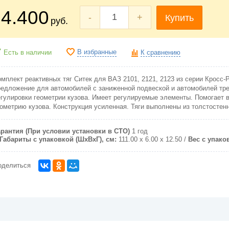
4.400
-
+
Купить
руб.
В избранные
Есть в наличии
К сравнению
омплект реактивных тяг Ситек для ВАЗ 2101, 2121, 2123 из серии Кросс-
редложение для автомобилей с заниженной подвеской и автомобилей т
егулировки геометрии кузова. Имеет регулируемые элементы. Помогает 
еометрию кузова. Конструкция усиленная. Тяги выполнены из толстостен
арантия (При условии установки в СТО)
1 год
Габариты с упаковкой (ШxВxГ), см:
111.00 x 6.00 x 12.50
Вес с упаков
оделиться