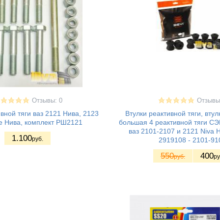
Отзывы: 0
Отзывы
вной тяги ваз 2121 Нива, 2123
Втулки реактивной тяги, втул
 Нива, комплект РШ2121
большая 4 реактивной тяги С
ваз 2101-2107 и 2121 Niva Н
1.100
руб.
2919108 - 2101-91
550
400
руб.
ру