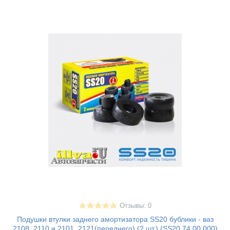
Отзывы: 0
Подушки втулки заднего амортизатора SS20 бублики - ваз
2108, 2110 и 2101, 2121(переднего) (2 шт.) (SS20.74.00.000)