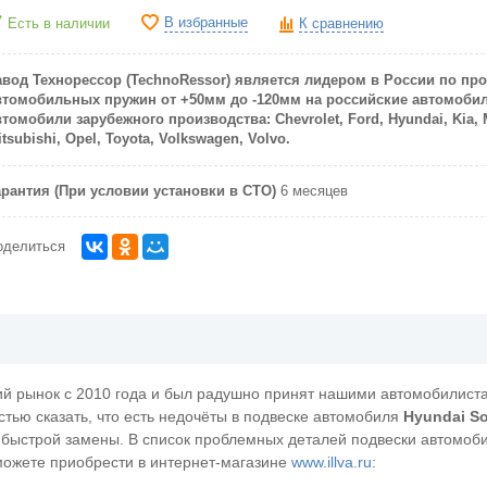
В избранные
Есть в наличии
К сравнению
авод Технорессор (TechnoRessor) является лидером в России по пр
втомобильных пружин от +50мм до -120мм на российские автомоби
втомобили зарубежного производства: Chevrolet, Ford, Hyundai, Kia, 
tsubishi, Opel, Toyota, Volkswagen, Volvo.
арантия (При условии установки в СТО)
6 месяцев
оделиться
ий рынок с 2010 года и был радушно принят нашими автомобилист
тью сказать, что есть недочёты в подвеске автомобиля
Hyundai So
и быстрой замены. В список проблемных деталей подвески автомо
можете приобрести в интернет-магазине
www.illva.ru
: