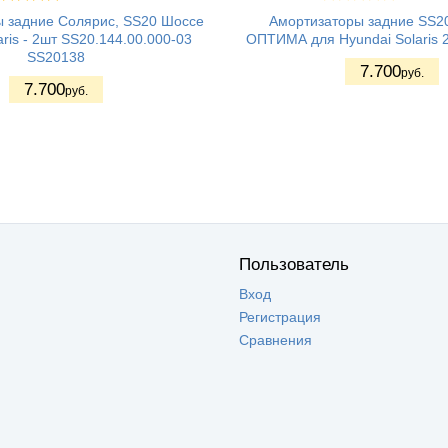
 задние Солярис, SS20 Шоссе
Амортизаторы задние SS2
aris - 2шт SS20.144.00.000-03
ОПТИМА для Hyundai Solaris 
SS20138
7.700
руб.
7.700
руб.
Пользователь
Вход
Регистрация
Сравнения