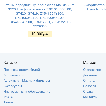
Стойки передние Hyundai Solaris Kia Rio 2шт -
Амортизаторы
SS20 Комфорт оптима - 338109, 338108,
Hyundai Sol
G7420, G7419, EX546504Y100,
EX546504L100, EX546604Y100,
EX546604L100, JGM1229T, JGM1229T -
SS20330
10.300
руб.
Каталог
Магазин
Подвеска автомобилей
О магазине
Автозапчасти
Доставка
Автохимия, Масла и фильтры
Оплата
Аксессуары
Новости
Инструменты и оборудование
Статьи
МОТО
Контакты
Тюнинг