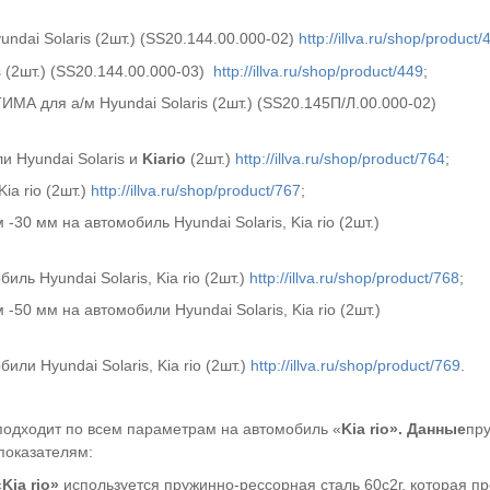
ai Solaris (2шт.) (SS20.144.00.000-02)
http://illva.ru/shop/product/
 (2шт.) (SS20.144.00.000-03)
http://illva.ru/shop/product/449
;
А для а/м Hyundai Solaris (2шт.) (SS20.145П/Л.00.000-02)
и Hyundai Solaris и
Kia
rio
(2шт.)
http://illva.ru/shop/product/764
;
ia rio (2шт.)
http://illva.ru/shop/product/767
;
0 мм на автомобиль Hyundai Solaris, Kia rio (2шт.)
ль Hyundai Solaris, Kia rio (2шт.)
http://illva.ru/shop/product/768
;
0 мм на автомобили Hyundai Solaris, Kia rio (2шт.)
ли Hyundai Solaris, Kia rio (2шт.)
http://illva.ru/shop/product/769
.
подходит по всем параметрам на автомобиль «
Kia rio».
Данные
пр
показателям:
«
Kia rio
»
используется пружинно-рессорная сталь 60c2г, которая п