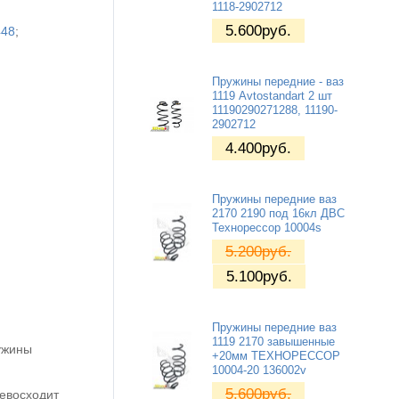
1118-2902712
5.600
руб.
448
;
Пружины передние - ваз
1119 Avtostandart 2 шт
11190290271288, 11190-
2902712
4.400
руб.
Пружины передние ваз
2170 2190 под 16кл ДВС
Технорессор 10004s
5.200
руб.
5.100
руб.
Пружины передние ваз
1119 2170 завышенные
ужины
+20мм ТЕХНОРЕССОР
10004-20 136002v
5.600
руб.
ревосходит