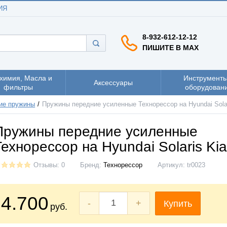
ИЯ
8-932-612-12-12
ПИШИТЕ В MAX
химия, Масла и
Инструменты
Аксессуары
фильтры
оборудован
ие пружины
Пружины передние усиленные Технорессор на Hyundai Solar
Пружины передние усиленные
Технорессор на Hyundai Solaris Kia
Отзывы: 0
Бренд:
Технорессор
Артикул:
tr0023
4.700
-
+
Купить
руб.