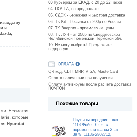
03 Курьером за ЕКАД, с 20 до 22 часов
04. ПОЧТА, по предоплате
05. СДЭК - бережная и быстрая доставка
06. ТК Kit - Посылки от 200р по России
оизводству
ли и
07. ТК Энергия - приемлемые цены
Mazda,
08. ТК ЛУЧ - от 250р по Свердловской
Челябинской Тюменской Пермской обл.
10. Не могу выбрать! Предложите
недорогую.
ОПЛАТА
QR код, СБП, МИР, VISA, MasterCard
Оплата наличными при получении.
Оплату активируем после расчета доставки
ПОЧТОЙ
Похожие товары
ами. Несмотря
laris,
которые
Пружины передние - ваз
биля
Hyundai
1118 Фобос-Люкс с
переменным шагом 2 шт
3979, 11186-2902712,