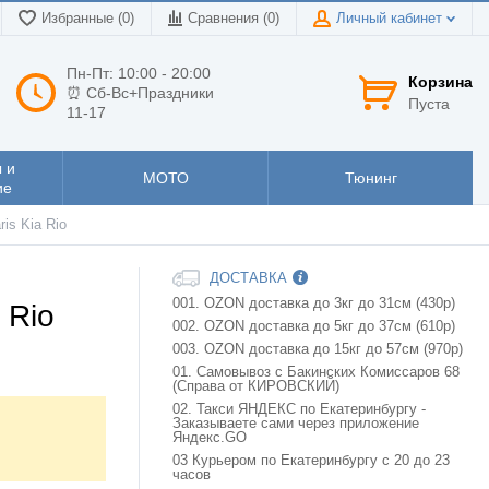
Избранные (0)
Сравнения (
0
)
Личный кабинет
Пн-Пт: 10:00 - 20:00
Корзина
⏰ Сб-Вс+Праздники
Пуста
11-17
 и
МОТО
Тюнинг
ие
is Kia Rio
ДОСТАВКА
001. OZON доставка до 3кг до 31см (430р)
 Rio
002. OZON доставка до 5кг до 37см (610р)
003. OZON доставка до 15кг до 57см (970р)
01. Самовывоз с Бакинских Комиссаров 68
(Справа от КИРОВСКИЙ)
02. Такси ЯНДЕКС по Екатеринбургу -
Заказываете сами через приложение
Яндекс.GO
03 Курьером по Екатеринбургу с 20 до 23
часов