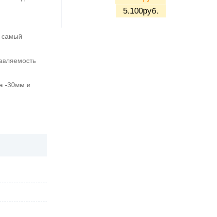
5.100
руб.
, самый
авляемость
а -30мм и