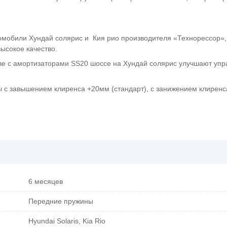
томобили Хундай солярис и Кия рио производителя «Технорессор»
ысокое качество.
е с амортизаторами SS20 шоссе на Хундай солярис улучшают упр
 с завышением клиренса +20мм (стандарт), с занижением клиренс
6 месяцев
Передние пружины
Hyundai Solaris, Kia Rio