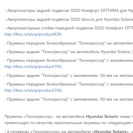
- Амортизаторы задней подвески SS20 Комфорт ОПТИМА для Hyund
- Амортизаторы задней подвески SS20 Шоссе для Hyundai Solaris
- Амортизаторные стойки передней подвески SS20 Комфорт ОПТИМ
http://illva.ru/shop/product/636
.
- Пружины передние бочкообразные "Технорессор" на автомобил
- Пружины задние "Технорессор" на автомобиль Hyundai Solaris, K
- Пружины передние бочкообразные "Технорессор" с занижением -3
http://illva.ru/shop/product/765
;
- Пружины задние "Технорессор" с занижением -30 мм на автомоби
- Пружины передние бочкообразные "Технорессор" с занижением -5
http://illva.ru/shop/product/766
;
- Пружины задние "Технорессор" с занижением -50 мм на автомоби
Пружины «Технорессор» на автомобиль
Hyundai Solaris
также 
превосходят по качеству оригинальные пружины по следующим 
- в пружинах «Технорессор» на автомобили «
Hyundai Solaris
», 