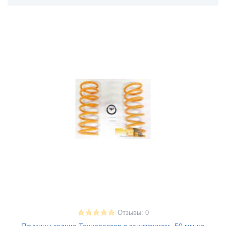
Отзывы: 0
Пружины задние Технорессор с занижением -50 мм на