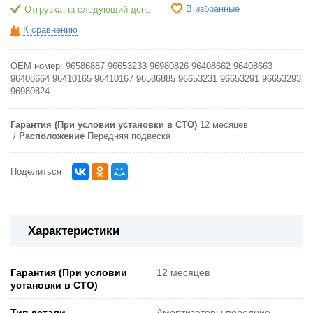
В избранные
Отгрузка на следующий день
К сравнению
OEM номер:
96586887 96653233 96980826 96408662 96408663
96408664 96410165 96410167 96586885 96653231 96653291 96653293
96980824
Гарантия (При условии установки в СТО)
12 месяцев
Расположение
Передняя подвеска
Поделиться
Характеристики
Гарантия (При условии
12 месяцев
установки в СТО)
Тип детали
Амортизаторы передние