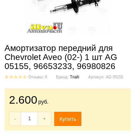
Амортизатор передний для
Chevrolet Aveo (02-) 1 шт AG
05155, 96653233, 96980826
Отзывы: 0
Бренд:
Trialli
Артикул:
AG 05155
2.600
руб.
-
+
Купить