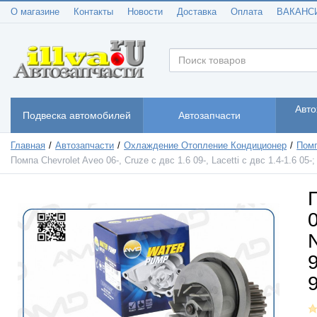
О магазине
Контакты
Новости
Доставка
Оплата
ВАКАНС
Авто
Подвеска автомобилей
Автозапчасти
Главная
Автозапчасти
Охлаждение Отопление Кондиционер
Помп
Помпа Chevrolet Aveo 06-, Cruze с двс 1.6 09-, Lacetti с двс 1.4-1.6 
0