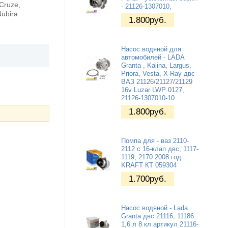
 Cruze,
- 21126-1307010,
Nubira
1.800
руб.
Насос водяной для
автомобилей - LADA
Granta , Kalina, Largus,
Priora, Vesta, X-Ray двс
ВАЗ 21126/21127/21129
16v Luzar LWP 0127,
21126-1307010-10
1.800
руб.
Помпа для - ваз 2110-
2112 с 16-клап двс, 1117-
1119, 2170 2008 год
KRAFT КТ 059304
1.700
руб.
Насос водяной - Lada
Granta двс 21116, 11186
1,6 л 8 кл артикул 21116-