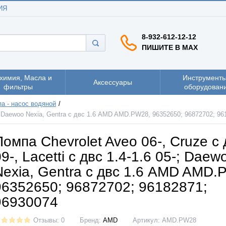
ИЯ
8-932-612-12-12
ПИШИТЕ В MAX
химия, Масла и
Инструменты
Аксессуары
фильтры
оборудован
а - насос водяной
05-; Daewoo Nexia, Gentra с двс 1.6 AMD AMD.PW28, 96352650; 96872702; 9
Помпа Chevrolet Aveo 06-, Cruze с 
9-, Lacetti с двс 1.4-1.6 05-; Daew
Nexia, Gentra с двс 1.6 AMD AMD.
96352650; 96872702; 96182871;
96930074
Отзывы: 0
Бренд:
AMD
Артикул:
AMD.PW28