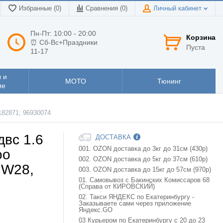
Избранные (0)
Сравнения (
0
)
Личный кабинет
Пн-Пт: 10:00 - 20:00
Корзина
⏰ Сб-Вс+Праздники
Пуста
11-17
 и
МОТО
Тюнинг
ие
6182871; 96930074
двс 1.6
ДОСТАВКА
001. OZON доставка до 3кг до 31см (430р)
oo
002. OZON доставка до 5кг до 37см (610р)
PW28,
003. OZON доставка до 15кг до 57см (970р)
01. Самовывоз с Бакинских Комиссаров 68
(Справа от КИРОВСКИЙ)
02. Такси ЯНДЕКС по Екатеринбургу -
Заказываете сами через приложение
Яндекс.GO
03 Курьером по Екатеринбургу с 20 до 23