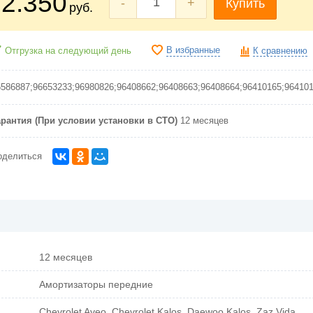
2.350
-
+
Купить
руб.
В избранные
Отгрузка на следующий день
К сравнению
6586887;96653233;96980826;96408662;96408663;96408664;96410165;96410
арантия (При условии установки в СТО)
12 месяцев
оделиться
12 месяцев
Амортизаторы передние
Chevrolet Aveo, Chevrolet Kalos, Daewoo Kalos, Zaz Vida