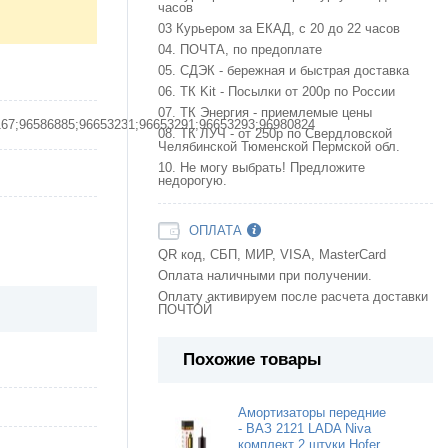
часов
03 Курьером за ЕКАД, с 20 до 22 часов
04. ПОЧТА, по предоплате
05. СДЭК - бережная и быстрая доставка
06. ТК Kit - Посылки от 200р по России
07. ТК Энергия - приемлемые цены
167;96586885;96653231;96653291;96653293;96980824
08. ТК ЛУЧ - от 250р по Свердловской
Челябинской Тюменской Пермской обл.
10. Не могу выбрать! Предложите
недорогую.
ОПЛАТА
QR код, СБП, МИР, VISA, MasterCard
Оплата наличными при получении.
Оплату активируем после расчета доставки
ПОЧТОЙ
Похожие товары
Амортизаторы передние
- ВАЗ 2121 LADA Niva
комплект 2 штуки Hofer