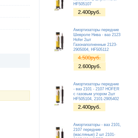
HF505107
2.400
руб.
Амортизаторы передние
Шевроле Нива - ваз 2123
Hofer 2шт
Газонаполненные 2123-
2905004, HF505112
4.500
руб.
2.600
руб.
Амортизаторы передние
- ваз 2101 - 2107 HOFER
с газовым упором 2шт
HF505104, 2101-2905402
2.400
руб.
Амортизаторы - ваз 2101,
2107 передние
(масляные) 2 шт 2101-