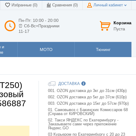
Избранные (0)
Сравнения (
0
)
Личный кабинет
Пн-Пт: 10:00 - 20:00
Корзина
⏰ Сб-Вс+Праздники
Пуста
11-17
 и
МОТО
Тюнинг
ие
,T250)
ДОСТАВКА
001. OZON доставка до 3кг до 31см (430р)
азовый
002. OZON доставка до 5кг до 37см (610р)
586887
003. OZON доставка до 15кг до 57см (970р)
01. Самовывоз с Бакинских Комиссаров 68
(Справа от КИРОВСКИЙ)
02. Такси ЯНДЕКС по Екатеринбургу -
Заказываете сами через приложение
Яндекс.GO
03 Курьером по Екатеринбургу с 20 до 23