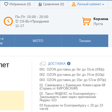
Избранные (0)
Сравнения (
0
)
Личный кабинет
Пн-Пт: 10:00 - 20:00
Корзина
⏰ Сб-Вс+Праздники
Пуста
11-17
 и
МОТО
Тюнинг
ие
лет
ДОСТАВКА
001. OZON доставка до 3кг до 31см (430р)
002. OZON доставка до 5кг до 37см (610р)
003. OZON доставка до 15кг до 57см (970р)
01. Самовывоз с Бакинских Комиссаров 68
(Справа от КИРОВСКИЙ)
02. Такси ЯНДЕКС по Екатеринбургу -
Заказываете сами через приложение
Яндекс.GO
03 Курьером по Екатеринбургу с 20 до 23
часов