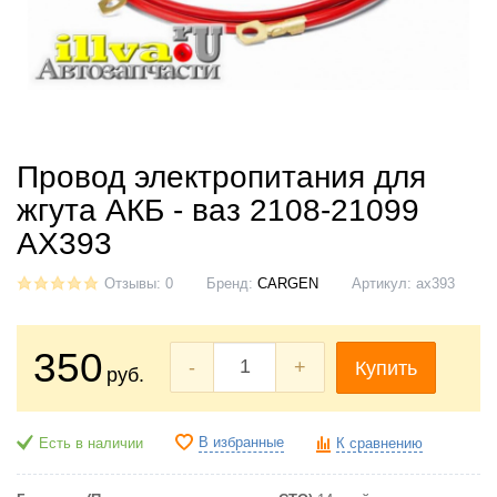
Провод электропитания для
жгута АКБ - ваз 2108-21099
AX393
Отзывы: 0
Бренд:
CARGEN
Артикул:
ax393
350
-
+
Купить
руб.
В избранные
Есть в наличии
К сравнению