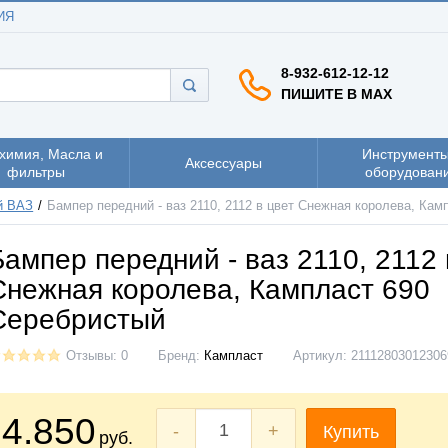
ИЯ
8-932-612-12-12
ПИШИТЕ В MAX
химия, Масла и
Инструменты
Аксессуары
фильтры
оборудован
й ВАЗ
Бампер передний - ваз 2110, 2112 в цвет Снежная королева, Ка
Бампер передний - ваз 2110, 2112 
Снежная королева, Кампласт 690
Серебристый
Отзывы: 0
Бренд:
Кампласт
Артикул:
21112803012306
4.850
-
+
Купить
руб.