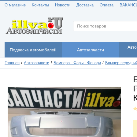
О магазине
Контакты
Новости
Доставка
Оплата
ВАКАНС
Авто
Подвеска автомобилей
Автозапчасти
Главная
Автозапчасти
Бампера - Фары - Фонари
Бампер передни