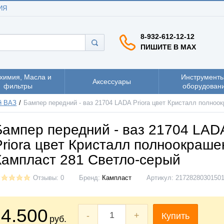
ИЯ
8-932-612-12-12
ПИШИТЕ В MAX
химия, Масла и
Инструменты
Аксессуары
фильтры
оборудован
й ВАЗ
Бампер передний - ваз 21704 LADA Priora цвет Кристалл полно
Бампер передний - ваз 21704 LAD
Priora цвет Кристалл полноокраш
Кампласт 281 Светло-серый
Отзывы: 0
Бренд:
Кампласт
Артикул:
2172828030150
4.500
-
+
Купить
руб.