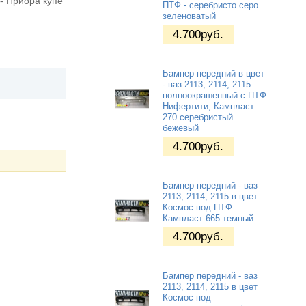
- Приора купе
ПТФ - серебристо серо
зеленоватый
4.700
руб.
Бампер передний в цвет
- ваз 2113, 2114, 2115
полноокрашенный с ПТФ
Нифертити, Кампласт
270 серебристый
бежевый
4.700
руб.
Бампер передний - ваз
2113, 2114, 2115 в цвет
Космос под ПТФ
Кампласт 665 темный
4.700
руб.
Бампер передний - ваз
2113, 2114, 2115 в цвет
Космос под