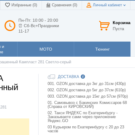
Избранные (0)
Сравнения (
0
)
Личный кабинет
Пн-Пт: 10:00 - 20:00
Корзина
⏰ Сб-Вс+Праздники
Пуста
11-17
 и
МОТО
Тюнинг
ие
окрашенный Кампласт 281 Светло-серый
A
ДОСТАВКА
001. OZON доставка до 3кг до 31см (430р)
енный
002. OZON доставка до 5кг до 37см (610р)
003. OZON доставка до 15кг до 57см (970р)
01. Самовывоз с Бакинских Комиссаров 68
(Справа от КИРОВСКИЙ)
1281
02. Такси ЯНДЕКС по Екатеринбургу -
Заказываете сами через приложение
Яндекс.GO
03 Курьером по Екатеринбургу с 20 до 23
часов