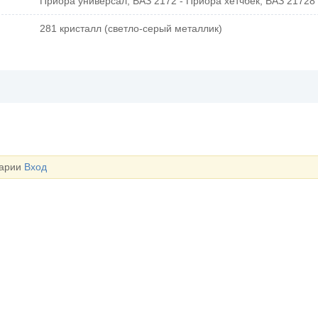
Приора универсал, ВАЗ 2172 - Приора хетчбек, ВАЗ 21728 
281 кристалл (светло-серый металлик)
тарии
Вход