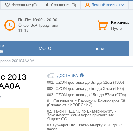
Избранные (0)
Сравнения (
0
)
Личный кабинет
Пн-Пт: 10:00 - 20:00
Корзина
⏰ Сб-Вс+Праздники
Пуста
11-17
 и
МОТО
Тюнинг
ие
 правая 260104AA0A
c 2013
ДОСТАВКА
001. OZON доставка до 3кг до 31см (430р)
4AA0A
002. OZON доставка до 5кг до 37см (610р)
003. OZON доставка до 15кг до 57см (970р)
A
01. Самовывоз с Бакинских Комиссаров 68
(Справа от КИРОВСКИЙ)
02. Такси ЯНДЕКС по Екатеринбургу -
Заказываете сами через приложение
Яндекс.GO
03 Курьером по Екатеринбургу с 20 до 23
часов