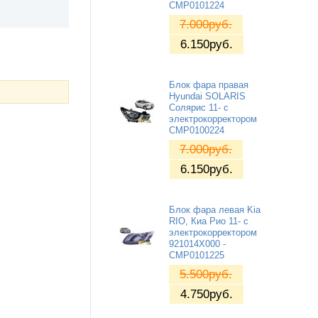
CMP0101224
7.000
руб.
6.150
руб.
Блок фара правая
Hyundai SOLARIS
Солярис 11- с
электрокорректором
CMP0100224
7.000
руб.
6.150
руб.
Блок фара левая Kia
RIO, Киа Рио 11- с
электрокорректором
921014X000 -
CMP0101225
5.500
руб.
4.750
руб.