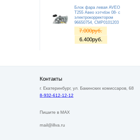
Блок фара левая AVEO
Т255 Авео хэтчбэк 08- с
электрокорректором
96650754, CMP0101203
7.000
руб.
6.400
руб.
Контакты
г. Екатеринбург, ул. Бакинских комиссаров, 68
8-932-612-12-12
Пишите в MAX
mail@illva.ru