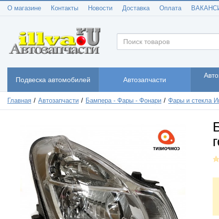
О магазине
Контакты
Новости
Доставка
Оплата
ВАКАНС
Авто
Подвеска автомобилей
Автозапчасти
Главная
Автозапчасти
Бампера - Фары - Фонари
Фары и стекла И