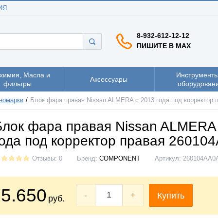
ИЯ
8-932-612-12-12
ПИШИТЕ В MAX
химия, Масла и
Инструменты
Аксессуары
фильтры
оборудован
номарки
Блок фара правая Nissan ALMERA c 2013 года под корректор
Блок фара правая Nissan ALMERA 
года под корректор правая 26010
Отзывы: 0
Бренд:
COMPONENT
Артикул:
260104AA0
5.650
-
+
Купить
руб.