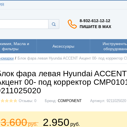
ИЯ
8-932-612-12-12
ПИШИТЕ В MAX
химия, Масла и
Инструменты
Аксессуары
фильтры
оборудован
номарки
Блок фара левая Hyundai ACCENT Акцент 00- под корректор C
Блок фара левая Hyundai ACCENT
Акцент 00- под корректор CMP010
9211025020
Отзывы: 0
Бренд:
COMPONENT
Артикул:
9211025020
3.600
2.950
руб.
руб.