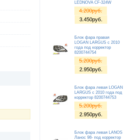
LEDNOVA CF-324W
4.200
руб.
3.450
руб.
Блок фара правая
LOGAN LARGUS с 2010
года под корректор
8200744754
5.200
руб.
2.950
руб.
Блок фара левая LOGAN
LARGUS с 2010 года под
корректор 8200744753
5.200
руб.
2.950
руб.
Блок фара левая LANOS
Ланос 98- под корректор