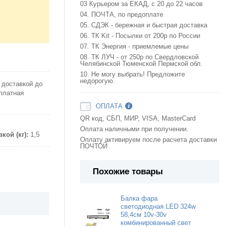
03 Курьером за ЕКАД, с 20 до 22 часов
04. ПОЧТА, по предоплате
05. СДЭК - бережная и быстрая доставка
06. ТК Kit - Посылки от 200р по России
07. ТК Энергия - приемлемые цены
08. ТК ЛУЧ - от 250р по Свердловской
Челябинской Тюменской Пермской обл.
10. Не могу выбрать! Предложите
недорогую.
 доставкой до
сплатная
ОПЛАТА
QR код, СБП, МИР, VISA, MasterCard
Оплата наличными при получении.
кой (кг):
1,5
Оплату активируем после расчета доставки
ПОЧТОЙ
Похожие товары
Балка фара
светодиодная LED 324w
58,4см 10v-30v
комбинированный свет