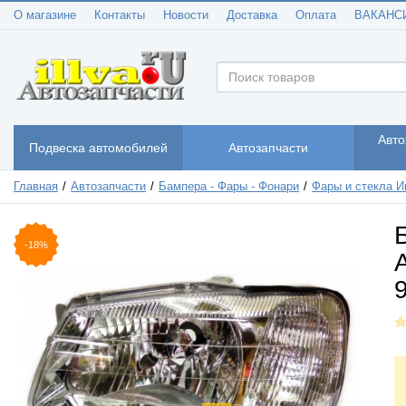
О магазине
Контакты
Новости
Доставка
Оплата
ВАКАНС
Авто
Подвеска автомобилей
Автозапчасти
Главная
Автозапчасти
Бампера - Фары - Фонари
Фары и стекла И
-18%