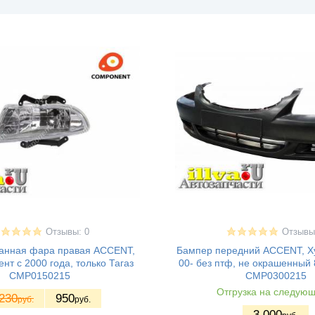
Отзывы: 0
Отзывы
анная фара правая ACCENT,
Бампер передний ACCENT, Х
нт с 2000 года, только Тагаз
00- без птф, не окрашенный
CMP0150215
CMP0300215
Отгрузка на следующ
230
950
руб.
руб.
3.000