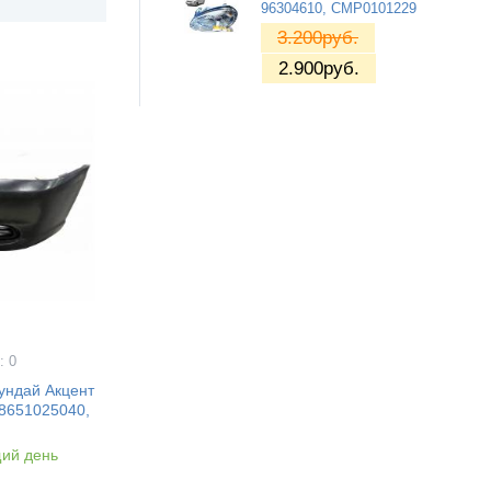
96304610, CMP0101229
3.200
руб.
2.900
руб.
: 0
ундай Акцент
 8651025040,
ий день