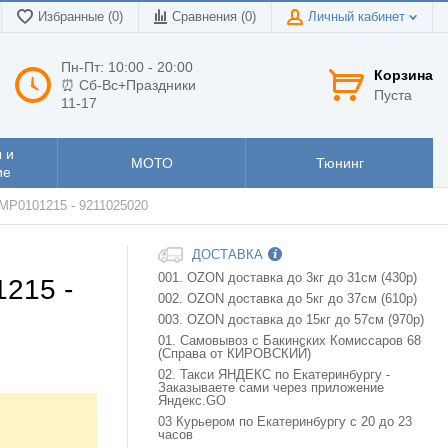
Избранные (0)
Сравнения (
0
)
Личный кабинет
Пн-Пт: 10:00 - 20:00
Корзина
⏰ Сб-Вс+Праздники
Пуста
11-17
 и
МОТО
Тюнинг
ие
MP0101215 - 9211025020
ДОСТАВКА
001. OZON доставка до 3кг до 31см (430р)
1215 -
002. OZON доставка до 5кг до 37см (610р)
003. OZON доставка до 15кг до 57см (970р)
01. Самовывоз с Бакинских Комиссаров 68
(Справа от КИРОВСКИЙ)
02. Такси ЯНДЕКС по Екатеринбургу -
Заказываете сами через приложение
Яндекс.GO
03 Курьером по Екатеринбургу с 20 до 23
часов