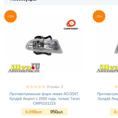
-23%
-23%
Отзывы: 0
Противотуманная фара левая ACCENT,
Противотум
Хундай Акцент с 2000 года, только Тагаз
Хундай Акце
CMP0151215
1.230
950
1.
руб.
руб.