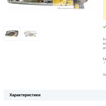
Б
в
д
Г
П
Характеристики