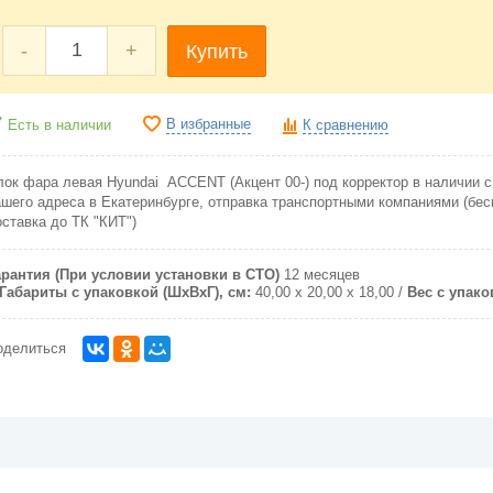
-
+
Купить
В избранные
Есть в наличии
К сравнению
лок фара левая Hyundai ACCENT (Акцент 00-) под корректор в наличии с
ашего адреса в Екатеринбурге, отправка транспортными компаниями (бе
оставка до ТК "КИТ")
арантия (При условии установки в СТО)
12 месяцев
Габариты с упаковкой (ШxВxГ), см:
40,00 x 20,00 x 18,00
Вес с упаков
оделиться