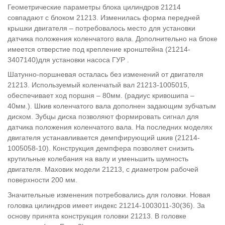
Геометрические параметры блока цилиндров 21214
совпадают с блоком 21213. Изменилась форма передней
крышки двигателя – потребовалось место для установки
датчика положения коленчатого вала. Дополнительно на блоке
имеется отверстие под крепление кронштейна (
21214-
3407140
)для установки насоса ГУР .
Шатунно-поршневая осталась без изменений от двигателя
21213. Используемый коленчатый вал 21213-1005015,
обеспечивает ход поршня – 80мм. (радиус кривошипа –
40мм.). Шкив коленчатого вала дополнен задающим зубчатым
диском. Зубцы диска позволяют формировать сигнал для
датчика положения коленчатого вала. На последних моделях
двигателя устанавливается демпфирующий шкив (21214-
1005058-10). Конструкция демпфера позволяет снизить
крутильные колебания на валу и уменьшить шумность
двигателя. Маховик модели 21213, с диаметром рабочей
поверхности 200 мм.
Значительные изменения потребовались для головки. Новая
головка цилиндров имеет индекс 21214-1003011-30(36). За
основу принята конструкция головки 21213. В головке