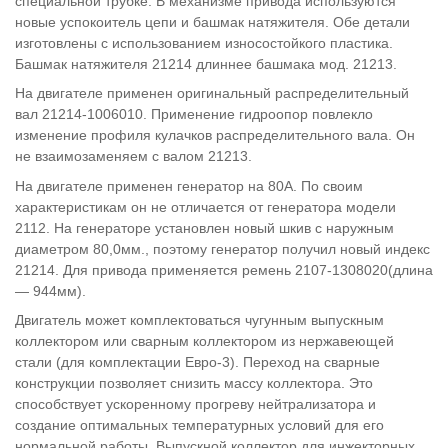
специальной трубке. В механизме привода используются
новые успокоитель цепи и башмак натяжителя. Обе детали
изготовлены с использованием износостойкого пластика.
Башмак натяжителя 21214 длиннее башмака мод. 21213.
На двигателе применен оригинальный распределительный
вал 21214-1006010. Применение гидроопор повлекло
изменение профиля кулачков распределительного вала. Он
не взаимозаменяем с валом 21213.
На двигателе применен генератор на 80А. По своим
характеристикам он не отличается от генератора модели
2112. На генераторе установлен новый шкив с наружным
диаметром 80,0мм., поэтому генератор получил новый индекс
21214. Для привода применяется ремень 2107-1308020(длина
— 944мм).
Двигатель может комплектоваться чугунным выпускным
коллектором или сварным коллектором из нержавеющей
стали (для комплектации Евро-3). Переход на сварные
конструкции позволяет снизить массу коллектора. Это
способствует ускоренному прогреву нейтрализатора и
создание оптимальных температурных условий для его
нормальной работы. Выпускной коллектор для инжекторных