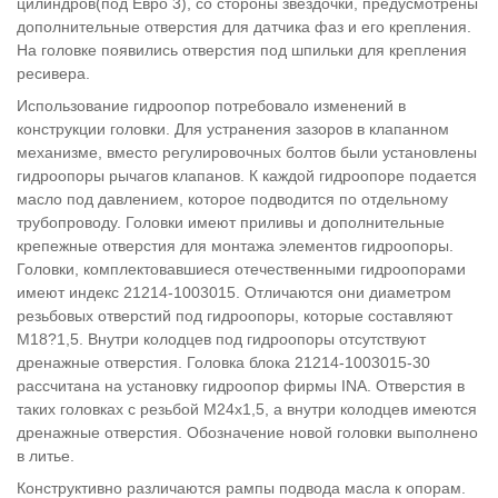
цилиндров(под Евро 3), со стороны звездочки, предусмотрены
дополнительные отверстия для датчика фаз и его крепления.
На головке появились отверстия под шпильки для крепления
ресивера.
Использование гидроопор потребовало изменений в
конструкции головки. Для устранения зазоров в клапанном
механизме, вместо регулировочных болтов были установлены
гидроопоры рычагов клапанов. К каждой гидроопоре подается
масло под давлением, которое подводится по отдельному
трубопроводу. Головки имеют приливы и дополнительные
крепежные отверстия для монтажа элементов гидроопоры.
Головки, комплектовавшиеся отечественными гидроопорами
имеют индекс 21214-1003015. Отличаются они диаметром
резьбовых отверстий под гидроопоры, которые составляют
М18?1,5. Внутри колодцев под гидроопоры отсутствуют
дренажные отверстия. Головка блока 21214-1003015-30
рассчитана на установку гидроопор фирмы INA. Отверстия в
таких головках с резьбой М24х1,5, а внутри колодцев имеются
дренажные отверстия. Обозначение новой головки выполнено
в литье.
Конструктивно различаются рампы подвода масла к опорам.