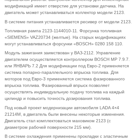
модификаций имеет отверстие для установки датчика. На
двигатель может устанавливаться коллектор модели 2123.
В системе питания устанавливается ресивер от модели 2123.
Топливная рампа
2123-1144010-11
. Форсунка топливная
«SIEMENS» VAZ20734 (желтые). На старых модификациях
могут устанавливаться форсунки «BOSCH»
0280 158 110
.
Модуль зажигания заимствован у ВАЗ-2112. Управление
двигателем осуществляется контроллером BOSCH MP 7.9.7.
или ЯНВАРЬ 7.2 Для модификации под Евро-2 применяется
система попарно-параллельного впрыска топлива. Для
моторов под Евро-3 применяется система фазированного
впрыска топлива. Фазированный впрыск позволяет
осуществлять индивидуальную подачу топлива на каждый
цилиндр и повысить точность дозирования топлива.
Под новый проект модернизации автомобиля LADA 4×4
21214M, в двигатель были внесены некоторые изменения.
Двигатель стал комплектоваться маховиком 2123 (с
диаметром рабочей поверхности 215 мм).
В системе охлаждения применены прокладки с эластичным