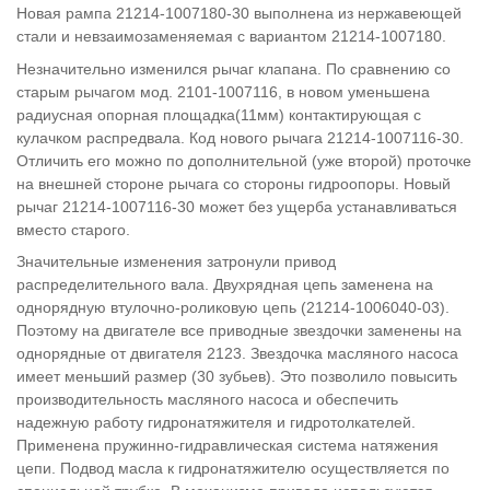
Новая рампа 21214-1007180-30 выполнена из нержавеющей
стали и невзаимозаменяемая с вариантом 21214-1007180.
Незначительно изменился рычаг клапана. По сравнению со
старым рычагом мод. 2101-1007116, в новом уменьшена
радиусная опорная площадка(11мм) контактирующая с
кулачком распредвала. Код нового рычага 21214-1007116-30.
Отличить его можно по дополнительной (уже второй) проточке
на внешней стороне рычага со стороны гидроопоры. Новый
рычаг 21214-1007116-30 может без ущерба устанавливаться
вместо старого.
Значительные изменения затронули привод
распределительного вала. Двухрядная цепь заменена на
однорядную втулочно-роликовую цепь (21214-1006040-03).
Поэтому на двигателе все приводные звездочки заменены на
однорядные от двигателя 2123. Звездочка масляного насоса
имеет меньший размер (30 зубьев). Это позволило повысить
производительность масляного насоса и обеспечить
надежную работу гидронатяжителя и гидротолкателей.
Применена пружинно-гидравлическая система натяжения
цепи. Подвод масла к гидронатяжителю осуществляется по