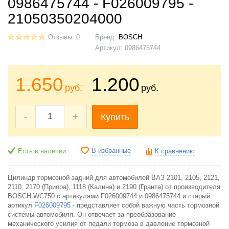
0986475744 - F026009795 -
21050350204000
Отзывы: 0
Бренд:
BOSCH
Артикул:
0986475744
1.650
1.200
руб.
руб.
-
+
Купить
В избранные
Есть в наличии
К сравнению
Цилиндр тормозной задний для автомобилей ВАЗ 2101, 2105, 2121,
2110, 2170 (Приора), 1118 (Калина) и 2190 (Гранта) от производителя
BOSCH WC750 с артикулами F026009744 и 0986475744 и старый
артикул
F026009795
- представляет собой важную часть тормозной
системы автомобиля. Он отвечает за преобразование
механического усилия от педали тормоза в давление тормозной