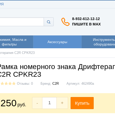
ИЯ
8-932-612-12-12
ПИШИТЕ В MAX
химия, Масла и
Инструменты
Аксессуары
фильтры
оборудован
ифтерапия C2R CPKR23
Рамка номерного знака Дрифтера
C2R CPKR23
Отзывы: 0
Бренд:
C2R
Артикул:
462490a
250
-
+
Купить
руб.