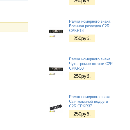
250
руб.
Рамка номерного знака
Военная разведка C2R
CPKR18
250
руб.
Рамка номерного знака
Чуть громче штатки C2R
CPKR50
250
руб.
Рамка номерного знака
Сын маминой подруги
C2R CPKR37
250
руб.