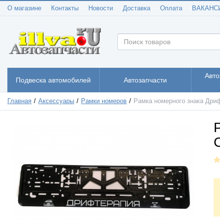
О магазине
Контакты
Новости
Доставка
Оплата
ВАКАНС
Авто
Подвеска автомобилей
Автозапчасти
Главная
Аксессуары
Рамки номеров
Рамка номерного знака Др