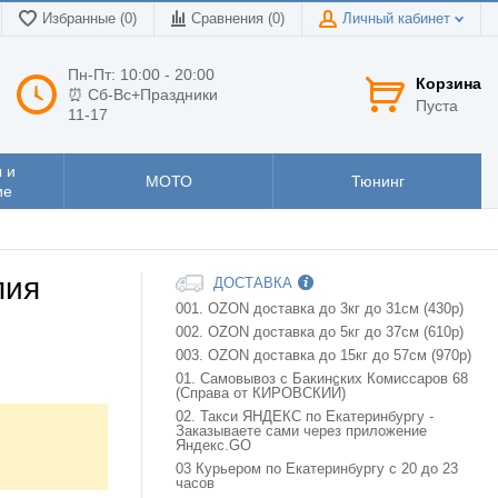
Избранные (0)
Сравнения (
0
)
Личный кабинет
Пн-Пт: 10:00 - 20:00
Корзина
⏰ Сб-Вс+Праздники
Пуста
11-17
 и
МОТО
Тюнинг
ие
пия
ДОСТАВКА
001. OZON доставка до 3кг до 31см (430р)
002. OZON доставка до 5кг до 37см (610р)
003. OZON доставка до 15кг до 57см (970р)
01. Самовывоз с Бакинских Комиссаров 68
(Справа от КИРОВСКИЙ)
02. Такси ЯНДЕКС по Екатеринбургу -
Заказываете сами через приложение
Яндекс.GO
03 Курьером по Екатеринбургу с 20 до 23
часов