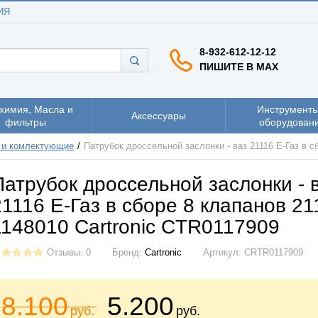
ИЯ
8-932-612-12-12
ПИШИТЕ В MAX
химия, Масла и
Инструменты
Аксессуары
фильтры
оборудован
 и комлектующие
Патрубок дроссельной заслонки - ваз 21116 Е-Газ в с
Патрубок дроссельной заслонки - 
21116 Е-Газ в сборе 8 клапанов 21
1148010 Cartronic CTR0117909
Отзывы: 0
Бренд:
Cartronic
Артикул:
CRTR0117909
8.100
5.200
руб.
руб.