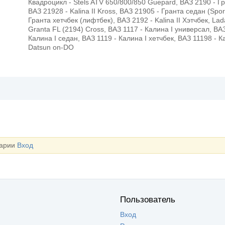
Квадроцикл - Stels ATV 650/800/850 Guepard, ВАЗ 2190 - Г
ВАЗ 21928 - Kalina II Kross, ВАЗ 21905 - Гранта седан (Spor
Гранта хетчбек (лифтбек), ВАЗ 2192 - Kalina II Хэтчбек, Lad
Granta FL (2194) Cross, ВАЗ 1117 - Калина I универсал, ВАЗ
Калина I седан, ВАЗ 1119 - Калина I хетчбек, ВАЗ 11198 - Ка
Datsun on-DO
тарии
Вход
Пользователь
Вход