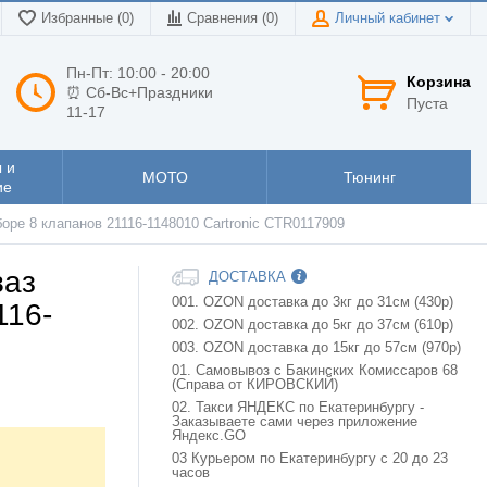
Избранные (0)
Сравнения (
0
)
Личный кабинет
Пн-Пт: 10:00 - 20:00
Корзина
⏰ Сб-Вс+Праздники
Пуста
11-17
 и
МОТО
Тюнинг
ие
боре 8 клапанов 21116-1148010 Cartronic CTR0117909
ваз
ДОСТАВКА
001. OZON доставка до 3кг до 31см (430р)
116-
002. OZON доставка до 5кг до 37см (610р)
003. OZON доставка до 15кг до 57см (970р)
01. Самовывоз с Бакинских Комиссаров 68
(Справа от КИРОВСКИЙ)
02. Такси ЯНДЕКС по Екатеринбургу -
Заказываете сами через приложение
Яндекс.GO
03 Курьером по Екатеринбургу с 20 до 23
часов