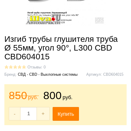
Изгиб трубы глушителя труба
Ø 55мм, угол 90°, L300 CBD
CBD604015
Отзывы: 0
Бренд:
СВД - CBD - Выхлопные системы
Артикул:
CBD604015
850
800
руб.
руб.
-
+
Купить