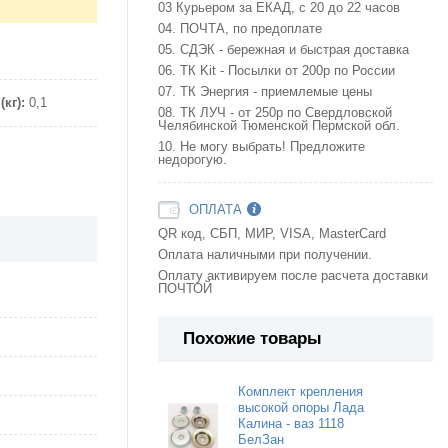
03 Курьером за ЕКАД, с 20 до 22 часов
04. ПОЧТА, по предоплате
05. СДЭК - бережная и быстрая доставка
06. ТК Kit - Посылки от 200р по России
07. ТК Энергия - приемлемые цены
кг):
0,1
08. ТК ЛУЧ - от 250р по Свердловской
Челябинской Тюменской Пермской обл.
10. Не могу выбрать! Предложите
недорогую.
ОПЛАТА
QR код, СБП, МИР, VISA, MasterCard
Оплата наличными при получении.
Оплату активируем после расчета доставки
ПОЧТОЙ
Похожие товары
Комплект крепления
высокой опоры Лада
Калина - ваз 1118
БелЗан