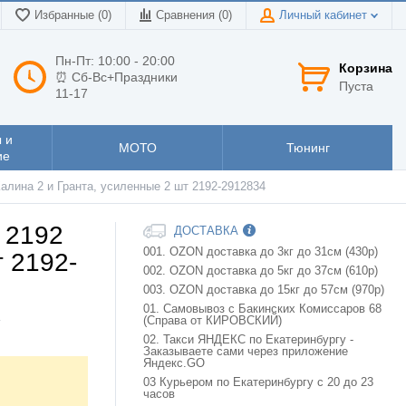
Избранные (0)
Сравнения (
0
)
Личный кабинет
Пн-Пт: 10:00 - 20:00
Корзина
⏰ Сб-Вс+Праздники
Пуста
11-17
 и
МОТО
Тюнинг
ие
Калина 2 и Гранта, усиленные 2 шт 2192-2912834
 2192
ДОСТАВКА
001. OZON доставка до 3кг до 31см (430р)
т 2192-
002. OZON доставка до 5кг до 37см (610р)
003. OZON доставка до 15кг до 57см (970р)
01. Самовывоз с Бакинских Комиссаров 68
(Справа от КИРОВСКИЙ)
v
02. Такси ЯНДЕКС по Екатеринбургу -
Заказываете сами через приложение
Яндекс.GO
03 Курьером по Екатеринбургу с 20 до 23
часов