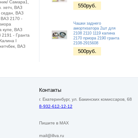
тник/ Самара1,
550
руб.
. хетч, ВАЗ
I седан, ВАЗ
 ВАЗ 2170 -
Чашки заднего
риора
амортизатора 2шт для
а купе, ВАЗ
2108 2110 1119 калина
З 2191 - Гранта
2170 приора 2190 гранта
 Калина I
2108-2915608
 хетчбек, ВАЗ
500
руб.
Контакты
г. Екатеринбург, ул. Бакинских комиссаров, 68
8-932-612-12-12
Пишите в MAX
mail@illva.ru