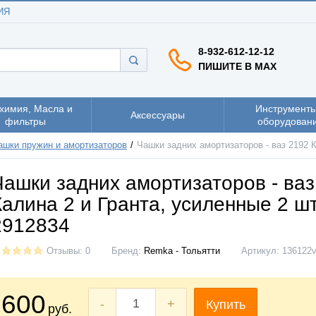
ИЯ
8-932-612-12-12
ПИШИТЕ В MAX
химия, Масла и
Инструменты
Аксессуары
фильтры
оборудован
ашки пружин и амортизаторов
Чашки задних амортизаторов - ваз 2192 
Чашки задних амортизаторов - ваз
Калина 2 и Гранта, усиленные 2 ш
2912834
Отзывы: 0
Бренд:
Remka - Тольятти
Артикул:
136122
600
-
+
Купить
руб.