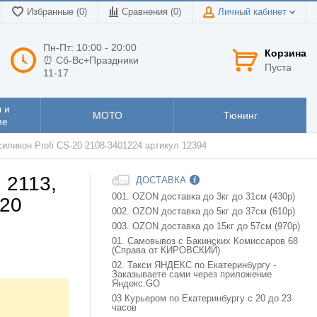
Избранные (0)
Сравнения (
0
)
Личный кабинет
Пн-Пт: 10:00 - 20:00
Корзина
⏰ Сб-Вс+Праздники
Пуста
11-17
 и
МОТО
Тюнинг
ие
 силикон Profi CS-20 2108-3401224 артикул 12394
 2113,
ДОСТАВКА
001. OZON доставка до 3кг до 31см (430р)
-20
002. OZON доставка до 5кг до 37см (610р)
003. OZON доставка до 15кг до 57см (970р)
01. Самовывоз с Бакинских Комиссаров 68
(Справа от КИРОВСКИЙ)
02. Такси ЯНДЕКС по Екатеринбургу -
Заказываете сами через приложение
Яндекс.GO
03 Курьером по Екатеринбургу с 20 до 23
часов