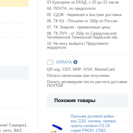
03 Курьером за ЕКАД, с 20 до 22 часов
04. ПОЧТА, по предоплате
05. СДЭК - бережная и быстрая доставка
06. ТК Kit - Посылки от 200р по России
07. ТК Энергия - приемлемые цены
08. ТК ЛУЧ - от 250р по Свердловской
Челябинской Тюменской Пермской обл.
10. Не могу выбрать! Предложите
недорогую.
ОПЛАТА
QR код, СБП, МИР, VISA, MasterCard
Оплата наличными при получении.
Оплату активируем после расчета доставки
ПОЧТОЙ
Похожие товары
Пыльник рулевой рейки -
ваз 2110, калина, приора,
тник/ Самара1,
гранта силикон CS-20
. хетч, ВАЗ
серия PROFI 17062