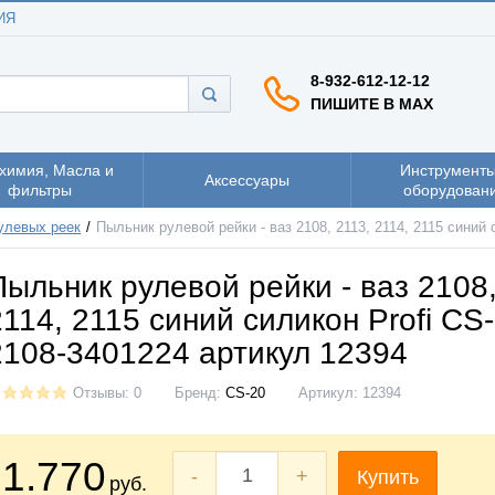
ИЯ
8-932-612-12-12
ПИШИТЕ В MAX
химия, Масла и
Инструменты
Аксессуары
фильтры
оборудован
улевых реек
Пыльник рулевой рейки - ваз 2108, 2113, 2114, 2115 синий
Пыльник рулевой рейки - ваз 2108,
2114, 2115 синий силикон Profi CS
2108-3401224 артикул 12394
Отзывы: 0
Бренд:
CS-20
Артикул:
12394
1.770
-
+
Купить
руб.