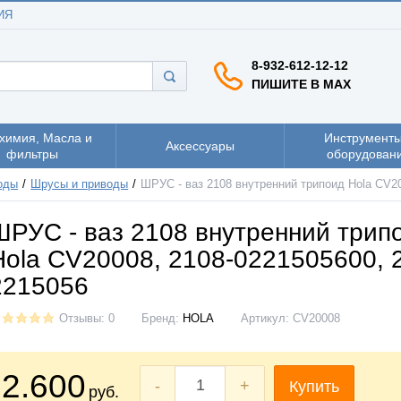
ИЯ
8-932-612-12-12
ПИШИТЕ В MAX
химия, Масла и
Инструменты
Аксессуары
фильтры
оборудован
оды
Шрусы и приводы
ШРУС - ваз 2108 внутренний трипоид Hola CV20
ШРУС - ваз 2108 внутренний трип
Hola CV20008, 2108-0221505600, 
2215056
Отзывы: 0
Бренд:
HOLA
Артикул:
CV20008
2.600
-
+
Купить
руб.