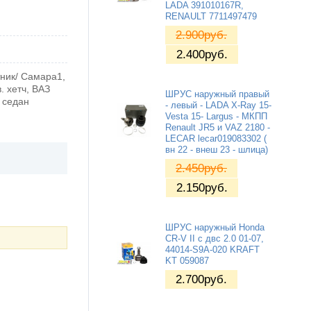
LADA 391010167R,
RENAULT 7711497479
2.900
руб.
2.400
руб.
тник/ Самара1,
. хетч, ВАЗ
ШРУС наружный правый
I седан
- левый - LADA X-Ray 15-
Vesta 15- Largus - МКПП
Renault JR5 и VAZ 2180 -
LECAR lecar019083302 (
вн 22 - внеш 23 - шлица)
2.450
руб.
2.150
руб.
ШРУС наружный Honda
CR-V II с двс 2.0 01-07,
44014-S9A-020 KRAFT
KT 059087
2.700
руб.