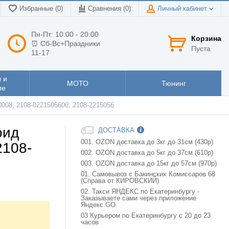
Избранные (0)
Сравнения (
0
)
Личный кабинет
Пн-Пт: 10:00 - 20:00
Корзина
⏰ Сб-Вс+Праздники
Пуста
11-17
 и
МОТО
Тюнинг
ие
008, 2108-0221505600, 2108-2215056
оид
ДОСТАВКА
001. OZON доставка до 3кг до 31см (430р)
2108-
002. OZON доставка до 5кг до 37см (610р)
003. OZON доставка до 15кг до 57см (970р)
01. Самовывоз с Бакинских Комиссаров 68
(Справа от КИРОВСКИЙ)
02. Такси ЯНДЕКС по Екатеринбургу -
Заказываете сами через приложение
Яндекс.GO
03 Курьером по Екатеринбургу с 20 до 23
часов