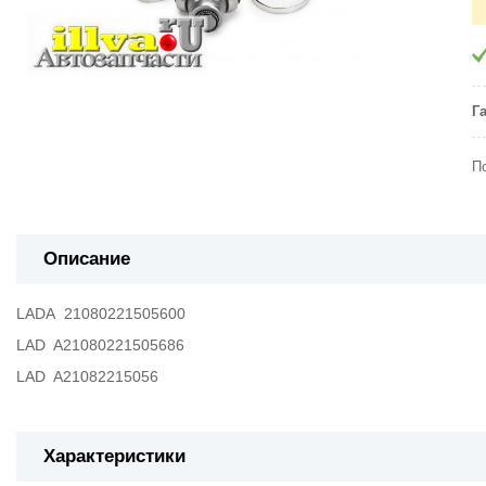
Г
П
Описание
LADA 21080221505600
LAD A21080221505686
LAD A21082215056
Характеристики