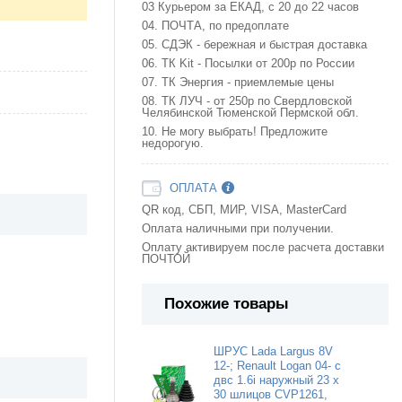
03 Курьером за ЕКАД, с 20 до 22 часов
04. ПОЧТА, по предоплате
05. СДЭК - бережная и быстрая доставка
06. ТК Kit - Посылки от 200р по России
07. ТК Энергия - приемлемые цены
08. ТК ЛУЧ - от 250р по Свердловской
Челябинской Тюменской Пермской обл.
10. Не могу выбрать! Предложите
недорогую.
ОПЛАТА
QR код, СБП, МИР, VISA, MasterCard
Оплата наличными при получении.
Оплату активируем после расчета доставки
ПОЧТОЙ
Похожие товары
ШРУС Lada Largus 8V
12-; Renault Logan 04- с
двс 1.6i наружный 23 х
30 шлицов CVP1261,