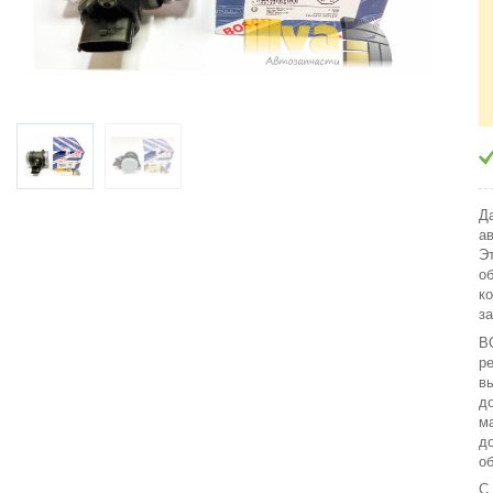
Д
а
Э
о
к
з
B
р
в
д
м
д
о
С