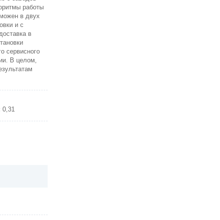
горитмы работы
можен в двух
овки и с
доставка в
становки
го сервисного
ии. В целом,
езультатам
:
0,31