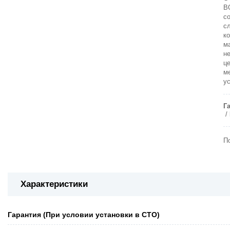
B
с
с
к
м
н
ц
м
ус
Г
П
Характеристики
Гарантия (При условии установки в СТО)