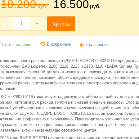
18.200
16.500
руб.
руб.
-
+
Купить
В избранные
Есть в наличии
К сравнению
атчик массового расхода воздуха (ДМРВ) BOSCH 0280218116 предназна
втомобилей ВАЗ моделей 2108, 2110, 2123 и 2170, 1118 - LADA Калина Пр
тот высококачественный датчик от известного производителя автокомпон
беспечивает точные показания объема входящего воздуха, что необходи
орректной работы системы впрыска топлива и электронного управления 
аслонкой.
OSCH 0280218116 гарантирует надежную и стабильную работу двигателя
ежимах, оптимизируя расход топлива и снижая вредные выбросы. Этот д
ысокой устойчивостью к коррозии и механическим воздействиям, что обе
олгий срок службы. С ДМРВ BOSCH 0280218116 ваш автомобиль будет р
аксимально эффективно и экономично. Производитель уточняет что уст
опускается только в профессиональных сервисных центрах, в случае пр
бязательны акты и заказ-наряды сервисного центра.
 2023 года ДМРВ BOSCH находятся под санкциями и поставляются тольк