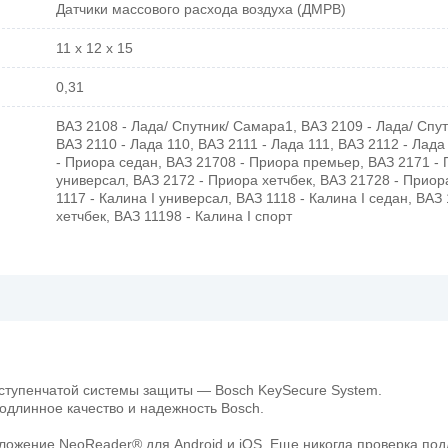
Датчики массового расхода воздуха (ДМРВ)
11 х 12 х 15
0,31
ВАЗ 2108 - Лада/ Спутник/ Самара1, ВАЗ 2109 - Лада/ Спу
ВАЗ 2110 - Лада 110, ВАЗ 2111 - Лада 111, ВАЗ 2112 - Лада
- Приора седан, ВАЗ 21708 - Приора премьер, ВАЗ 2171 -
универсал, ВАЗ 2172 - Приора хетчбек, ВАЗ 21728 - Приор
1117 - Калина I универсал, ВАЗ 1118 - Калина I седан, ВАЗ 
хетчбек, ВАЗ 11198 - Калина I спорт
ступенчатой системы защиты — Bosch KeySecure System.
одлинное качество и надежность Bosch.
ложение NeoReader® для Android и iOS. Еще никогда проверка под