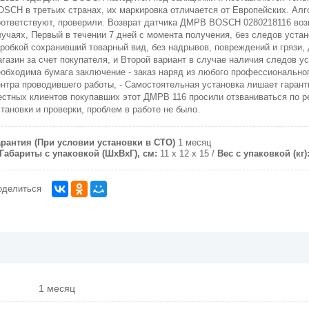
OSCH в третьих странах, их маркировка отличается от Европейских. Ал
оответствуют, проверили. Возврат датчика
ДМРВ BOSCH 0280218116
воз
лучаях, Первый в течении 7 дней с момента получения, без следов устан
оробкой сохранивший товарный вид, без надрывов, повреждений и грязи, 
агазин за счет покупателя, и Второй вариант в случае наличия следов у
еобходима бумага заключение - заказ наряд из любого профессионально
ентра проводившего работы, - Самостоятельная установка лишает гарант
естных клиентов покупавших этот ДМРВ 116 просили отзваниваться по р
тановки и проверки, проблем в работе не было.
арантия (При условии установки в СТО)
1 месяц
Габариты с упаковкой (ШxВxГ), см:
11 х 12 х 15
Вес с упаковкой (кг)
оделиться
1 месяц