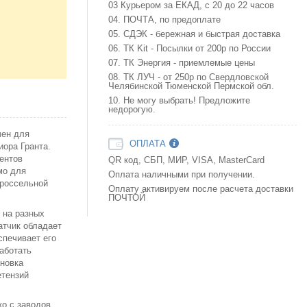
03 Курьером за ЕКАД, с 20 до 22 часов
04. ПОЧТА, по предоплате
05. СДЭК - бережная и быстрая доставка
06. ТК Kit - Посылки от 200р по России
07. ТК Энергия - приемлемые цены
08. ТК ЛУЧ - от 250р по Свердловской
Челябинской Тюменской Пермской обл.
10. Не могу выбрать! Предложите
недорогую.
чен для
ОПЛАТА
иора Гранта.
ентов
QR код, СБП, МИР, VISA, MasterCard
мо для
Оплата наличными при получении.
дроссельной
Оплату активируем после расчета доставки
ПОЧТОЙ
 на разных
атчик обладает
спечивает его
аботать
ановка
етензий
о с заводов