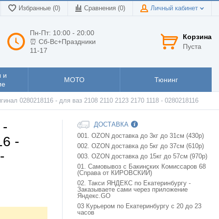
Избранные (0)
Сравнения (
0
)
Личный кабинет
Пн-Пт: 10:00 - 20:00
Корзина
⏰ Сб-Вс+Праздники
Пуста
11-17
 и
МОТО
Тюнинг
ие
нал 0280218116 - для ваз 2108 2110 2123 2170 1118 - 0280218116
 -
ДОСТАВКА
001. OZON доставка до 3кг до 31см (430р)
6 -
002. OZON доставка до 5кг до 37см (610р)
-
003. OZON доставка до 15кг до 57см (970р)
01. Самовывоз с Бакинских Комиссаров 68
(Справа от КИРОВСКИЙ)
02. Такси ЯНДЕКС по Екатеринбургу -
Заказываете сами через приложение
Яндекс.GO
03 Курьером по Екатеринбургу с 20 до 23
часов