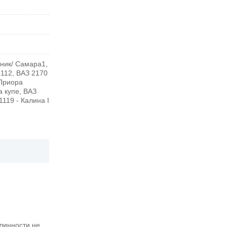
тник/ Самара1,
 112, ВАЗ 2170
 Приора
а купе, ВАЗ
1119 - Калина I
линности не