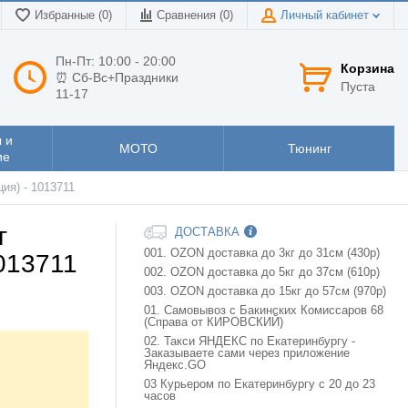
Избранные (0)
Сравнения (
0
)
Личный кабинет
Пн-Пт: 10:00 - 20:00
Корзина
⏰ Сб-Вс+Праздники
Пуста
11-17
 и
МОТО
Тюнинг
ие
ия) - 1013711
г
ДОСТАВКА
001. OZON доставка до 3кг до 31см (430р)
1013711
002. OZON доставка до 5кг до 37см (610р)
003. OZON доставка до 15кг до 57см (970р)
01. Самовывоз с Бакинских Комиссаров 68
(Справа от КИРОВСКИЙ)
02. Такси ЯНДЕКС по Екатеринбургу -
Заказываете сами через приложение
Яндекс.GO
03 Курьером по Екатеринбургу с 20 до 23
часов