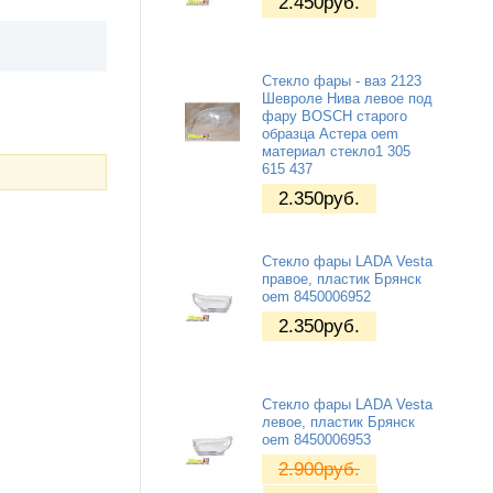
2.450
руб.
Стекло фары - ваз 2123
Шевроле Нива левое под
фару BOSCH старого
образца Астера oem
материал стекло1 305
615 437
2.350
руб.
Стекло фары LADA Vesta
правое, пластик Брянск
oem 8450006952
2.350
руб.
Стекло фары LADA Vesta
левое, пластик Брянск
oem 8450006953
2.900
руб.