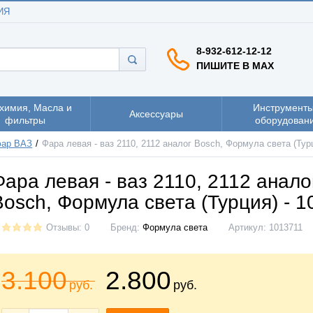
ИЯ
8-932-612-12-12
ПИШИТЕ В MAX
химия, Масла и
Инструменты
Аксессуары
фильтры
оборудован
фар ВАЗ
Фара левая - ваз 2110, 2112 аналог Bosch, Формула света (Турц
Фара левая - ваз 2110, 2112 анало
Bosch, Формула света (Турция) - 
Отзывы: 0
Бренд:
Формула света
Артикул:
1013711
3.100
2.800
руб.
руб.