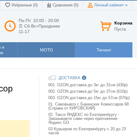
Избранные (0)
Сравнения (
0
)
Личный кабинет
Пн-Пт: 10:00 - 20:00
Корзина
⏰ Сб-Вс+Праздники
Пуста
11-17
 и
МОТО
Тюнинг
ие
ДОСТАВКА
001. OZON доставка до 3кг до 31см (430р)
сор
002. OZON доставка до 5кг до 37см (610р)
003. OZON доставка до 15кг до 57см (970р)
01. Самовывоз с Бакинских Комиссаров 68
(Справа от КИРОВСКИЙ)
02. Такси ЯНДЕКС по Екатеринбургу -
Заказываете сами через приложение
Яндекс.GO
03 Курьером по Екатеринбургу с 20 до 23
часов