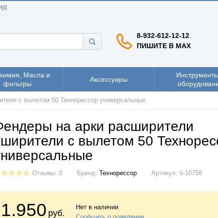
ИЯ
8-932-612-12-12
ПИШИТЕ В MAX
химия, Масла и
Инструменты
Аксессуары
фильтры
оборудован
ители с вылетом 50 Технорессор универсальные
Фендеры на арки расширители
уширители с вылетом 50 Технорес
универсальные
Отзывы: 0
Бренд:
Технорессор
Артикул:
ti-10758
1.950
Нет в наличии
руб.
Сообщить о появлении