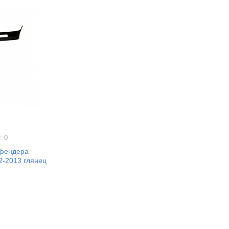
: 0
 фендера
2-2013 глянец