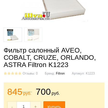
Фильтр салонный AVEO,
COBALT, CRUZE, ORLANDO,
ASTRA Filtron K1223
Отзывы: 0
Бренд:
Filtron
Артикул:
K1223
845
700
руб.
руб.
-
+
Купить