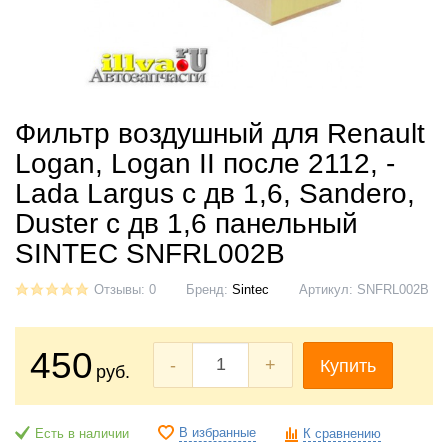
Фильтр воздушный для Renault
Logan, Logan II после 2112, -
Lada Largus с дв 1,6, Sandero,
Duster с дв 1,6 панельный
SINTEC SNFRL002B
Отзывы: 0
Бренд:
Sintec
Артикул:
SNFRL002B
450
-
+
Купить
руб.
В избранные
Есть в наличии
К сравнению