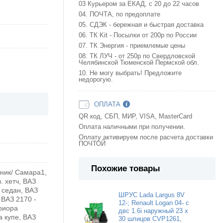
03 Курьером за ЕКАД, с 20 до 22 часов
04. ПОЧТА, по предоплате
05. СДЭК - бережная и быстрая доставка
06. ТК Kit - Посылки от 200р по России
07. ТК Энергия - приемлемые цены
08. ТК ЛУЧ - от 250р по Свердловской
Челябинской Тюменской Пермской обл.
10. Не могу выбрать! Предложите
недорогую.
ОПЛАТА
QR код, СБП, МИР, VISA, MasterCard
Оплата наличными при получении.
Оплату активируем после расчета доставки
ПОЧТОЙ
Похожие товары
тник/ Самара1,
. хетч, ВАЗ
I седан, ВАЗ
ШРУС Lada Largus 8V
 ВАЗ 2170 -
12-; Renault Logan 04- с
риора
двс 1.6i наружный 23 х
а купе, ВАЗ
30 шлицов CVP1261,