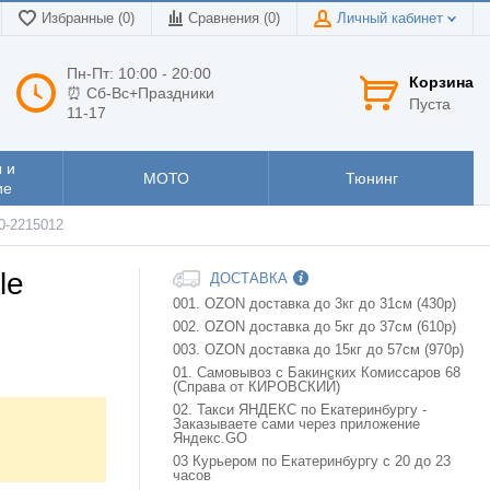
Избранные (0)
Сравнения (
0
)
Личный кабинет
Пн-Пт: 10:00 - 20:00
Корзина
⏰ Сб-Вс+Праздники
Пуста
11-17
 и
МОТО
Тюнинг
ие
0-2215012
le
ДОСТАВКА
001. OZON доставка до 3кг до 31см (430р)
002. OZON доставка до 5кг до 37см (610р)
003. OZON доставка до 15кг до 57см (970р)
01. Самовывоз с Бакинских Комиссаров 68
(Справа от КИРОВСКИЙ)
02. Такси ЯНДЕКС по Екатеринбургу -
Заказываете сами через приложение
Яндекс.GO
03 Курьером по Екатеринбургу с 20 до 23
часов