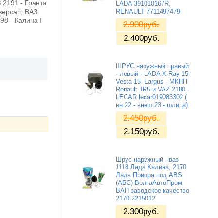
З 2191 - Гранта
LADA 391010167R,
иверсал, ВАЗ
RENAULT 7711497479
98 - Калина I
2.900
руб.
2.400
руб.
ШРУС наружный правый
- левый - LADA X-Ray 15-
Vesta 15- Largus - МКПП
Renault JR5 и VAZ 2180 -
LECAR lecar019083302 (
вн 22 - внеш 23 - шлица)
2.450
руб.
2.150
руб.
Шрус наружный - ваз
1118 Лада Калина, 2170
Лада Приора под ABS
(АБС) ВолгаАвтоПром
ВАП заводское качество
2170-2215012
2.300
руб.