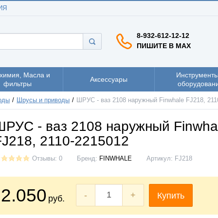
ИЯ
8-932-612-12-12
ПИШИТЕ В MAX
химия, Масла и
Инструменты
Аксессуары
фильтры
оборудован
оды
Шрусы и приводы
ШРУС - ваз 2108 наружный Finwhale FJ218, 211
ШРУС - ваз 2108 наружный Finwha
FJ218, 2110-2215012
Отзывы: 0
Бренд:
FINWHALE
Артикул:
FJ218
2.050
-
+
Купить
руб.