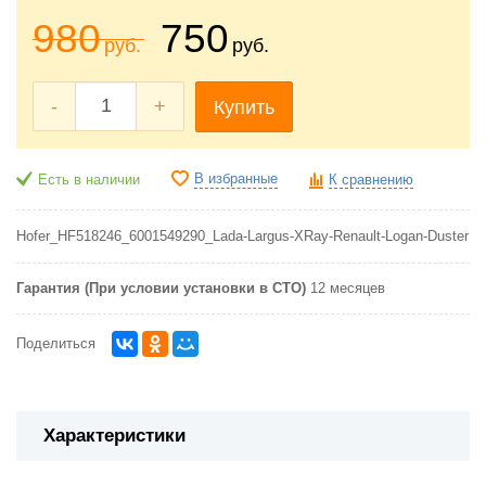
980
750
руб.
руб.
-
+
Купить
В избранные
Есть в наличии
К сравнению
Hofer_HF518246_6001549290_Lada-Largus-XRay-Renault-Logan-Duster
Гарантия (При условии установки в СТО)
12 месяцев
Поделиться
Характеристики