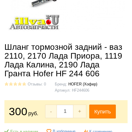
Шланг тормозной задний - ваз
2110, 2170 Лада Приора, 1119
Лада Калина, 2190 Лада
Гранта Hofer HF 244 606
Отзывы: 0
Бренд:
HOFER (Хофер)
Артикул:
HF244606
300
-
+
Купить
руб.
В избранные
Есть в наличии
К сравнению