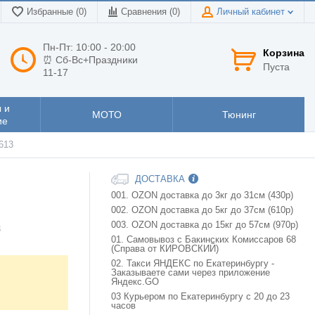
Избранные (0)
Сравнения (
0
)
Личный кабинет
Пн-Пт: 10:00 - 20:00
Корзина
⏰ Сб-Вс+Праздники
Пуста
11-17
 и
МОТО
Тюнинг
ие
613
ДОСТАВКА
001. OZON доставка до 3кг до 31см (430р)
002. OZON доставка до 5кг до 37см (610р)
003. OZON доставка до 15кг до 57см (970р)
3
01. Самовывоз с Бакинских Комиссаров 68
(Справа от КИРОВСКИЙ)
02. Такси ЯНДЕКС по Екатеринбургу -
Заказываете сами через приложение
Яндекс.GO
03 Курьером по Екатеринбургу с 20 до 23
часов