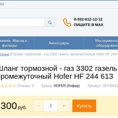
ИЯ
8-932-612-12-12
ПИШИТЕ В MAX
химия, Масла и
Инструменты
Аксессуары
фильтры
оборудован
озные
Шланг тормозной - газ 3302 газель промежуточный Hofer HF 244 
Шланг тормозной - газ 3302 газель
промежуточный Hofer HF 244 613
Отзывы: 0
Бренд:
HOFER (Хофер)
Артикул:
HF24461
300
-
+
Купить
руб.