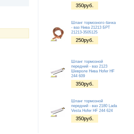
350
руб.
Шланг тормозного бачка
- ваз Нива 21213 БРТ
21213-3505125
250
руб.
Шланг тормозной
передний - ваз 2123
Шевроле Нива Hofer HF
244 609
350
руб.
Шланг тормозной
передний - ваз 2180 Lada
Vesta Hofer HF 244 624
350
руб.