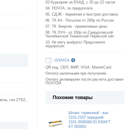
03 Курьером за ЕКАД, с 20 до 22 часов
04. ПОЧТА, по предоплате
05. СДЭК - бережная и быстрая доставка
06. ТК Kit - Посылки от 200р по России
07. ТК Энергия - приемлемые цены
08. ТК ЛУЧ - от 250р по Свердловской
Челябинской Тюменской Пермской обл.
10. Не могу выбрать! Предложите
недорогую.
ОПЛАТА
QR код, СБП, МИР, VISA, MasterCard
Оплата наличными при получении.
Оплату активируем после расчета доставки
ПОЧТОЙ
Похожие товары
зель, газ 2752,
Шланг тормозной - ваз
2101-2107 передний
2101-3506060-01 KRAFT
КТ 003052