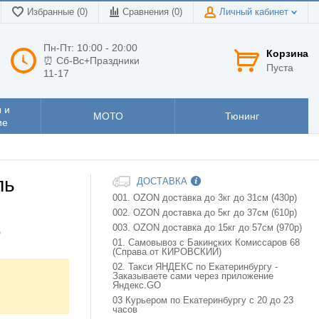
Избранные (0)
Сравнения (
0
)
Личный кабинет
Пн-Пт: 10:00 - 20:00
Корзина
⏰ Сб-Вс+Праздники
Пуста
11-17
 и
МОТО
Тюнинг
ие
ль
ДОСТАВКА
001. OZON доставка до 3кг до 31см (430р)
002. OZON доставка до 5кг до 37см (610р)
003. OZON доставка до 15кг до 57см (970р)
5
01. Самовывоз с Бакинских Комиссаров 68
(Справа от КИРОВСКИЙ)
02. Такси ЯНДЕКС по Екатеринбургу -
Заказываете сами через приложение
Яндекс.GO
03 Курьером по Екатеринбургу с 20 до 23
часов