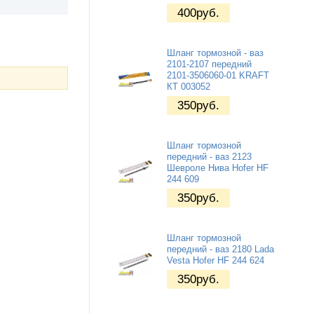
400
руб.
Шланг тормозной - ваз
2101-2107 передний
2101-3506060-01 KRAFT
КТ 003052
350
руб.
Шланг тормозной
передний - ваз 2123
Шевроле Нива Hofer HF
244 609
350
руб.
Шланг тормозной
передний - ваз 2180 Lada
Vesta Hofer HF 244 624
350
руб.