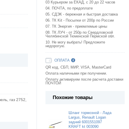
03 Курьером за ЕКАД, с 20 до 22 часов
04. ПОЧТА, по предоплате
05. СДЭК - бережная и быстрая доставка
06. ТК Kit - Посылки от 200р по России
07. ТК Энергия - приемлемые цены
08. ТК ЛУЧ - от 250р по Свердловской
Челябинской Тюменской Пермской обл.
10. Не могу выбрать! Предложите
недорогую.
ОПЛАТА
QR код, СБП, МИР, VISA, MasterCard
Оплата наличными при получении.
Оплату активируем после расчета доставки
ПОЧТОЙ
Похожие товары
зель, газ 2752,
Шланг тормозной - Лада
Largus, Renault Logan
задний 6001551097
KRAFT kt 003090