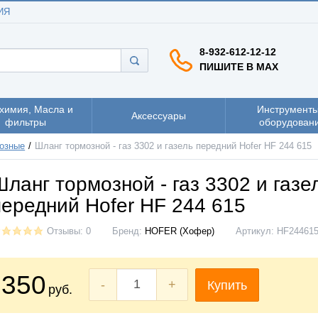
ИЯ
8-932-612-12-12
ПИШИТЕ В MAX
химия, Масла и
Инструменты
Аксессуары
фильтры
оборудован
озные
Шланг тормозной - газ 3302 и газель передний Hofer HF 244 615
Шланг тормозной - газ 3302 и газе
передний Hofer HF 244 615
Отзывы: 0
Бренд:
HOFER (Хофер)
Артикул:
HF24461
350
-
+
Купить
руб.