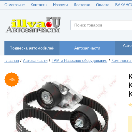
О магазине
Контакты
Новости
Доставка
Оплата
ВАКАНС
Авто
Подвеска автомобилей
Автозапчасти
Главная
Автозапчасти
ГРМ и Навесное оборудование
Комплекты
-4%