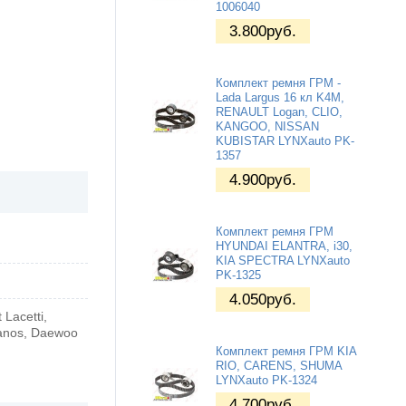
1006040
3.800
руб.
Комплект ремня ГРМ -
Lada Largus 16 кл K4M,
RENAULT Logan, CLIO,
KANGOO, NISSAN
KUBISTAR LYNXauto PK-
1357
4.900
руб.
Комплект ремня ГРМ
HYUNDAI ELANTRA, i30,
KIA SPECTRA LYNXauto
PK-1325
4.050
руб.
 Lacetti,
Lanos, Daewoo
Комплект ремня ГРМ KIA
RIO, CARENS, SHUMA
LYNXauto PK-1324
4.700
руб.