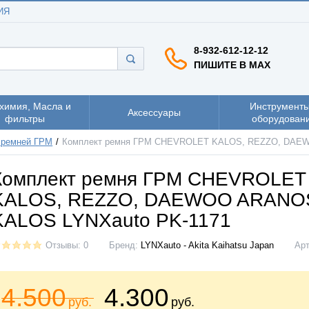
ИЯ
8-932-612-12-12
ПИШИТЕ В MAX
химия, Масла и
Инструменты
Аксессуары
фильтры
оборудован
 ремней ГРМ
Комплект ремня ГРМ CHEVROLET KALOS, REZZO, DAEW
Комплект ремня ГРМ CHEVROLET
KALOS, REZZO, DAEWOO ARANO
KALOS LYNXauto PK-1171
Отзывы: 0
Бренд:
LYNXauto - Akita Kaihatsu Japan
Ар
4.500
4.300
руб.
руб.