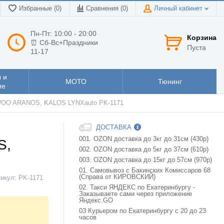
Избранные (0)
Сравнения (
0
)
Личный кабинет
Пн-Пт: 10:00 - 20:00
Корзина
⏰ Сб-Вс+Праздники
Пуста
11-17
 и
МОТО
Тюнинг
ие
OO ARANOS, KALOS LYNXauto PK-1171
ДОСТАВКА
001. OZON доставка до 3кг до 31см (430р)
S,
002. OZON доставка до 5кг до 37см (610р)
003. OZON доставка до 15кг до 57см (970р)
01. Самовывоз с Бакинских Комиссаров 68
(Справа от КИРОВСКИЙ)
тикул:
PK-1171
02. Такси ЯНДЕКС по Екатеринбургу -
Заказываете сами через приложение
Яндекс.GO
03 Курьером по Екатеринбургу с 20 до 23
часов