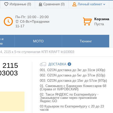
Избранные (0)
Сравнения (
0
)
Личный кабинет
Пн-Пт: 10:00 - 20:00
Корзина
⏰ Сб-Вс+Праздники
Пуста
11-17
 и
МОТО
Тюнинг
ие
14, 2115 к 5-ти ступенчатая КПП KRAFT kt103003
, 2115
ДОСТАВКА
001. OZON доставка до 3кг до 31см (430р)
03003
002. OZON доставка до 5кг до 37см (610р)
003. OZON доставка до 15кг до 57см (970р)
01. Самовывоз с Бакинских Комиссаров 68
(Справа от КИРОВСКИЙ)
02. Такси ЯНДЕКС по Екатеринбургу -
Заказываете сами через приложение
Яндекс.GO
03 Курьером по Екатеринбургу с 20 до 23
часов