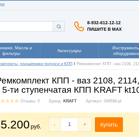
ИЯ
8-932-612-12-12
ПИШИТЕ В MAX
химия, Масла и
Инструменты
Аксессуары
фильтры
оборудован
омплекты, подшипники полуоси и КПП
Ремкомплект КПП - ваз 2108, 21
Ремкомплект КПП - ваз 2108, 2114
к 5-ти ступенчатая КПП KRAFT kt1
Отзывы: 0
Бренд:
KRAFT
Артикул:
049596-pl
5.200
-
+
Купить
руб.