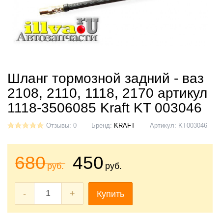
Шланг тормозной задний - ваз
2108, 2110, 1118, 2170 артикул
1118-3506085 Kraft KT 003046
Отзывы: 0
Бренд:
KRAFT
Артикул:
KT003046
680
450
руб.
руб.
-
+
Купить