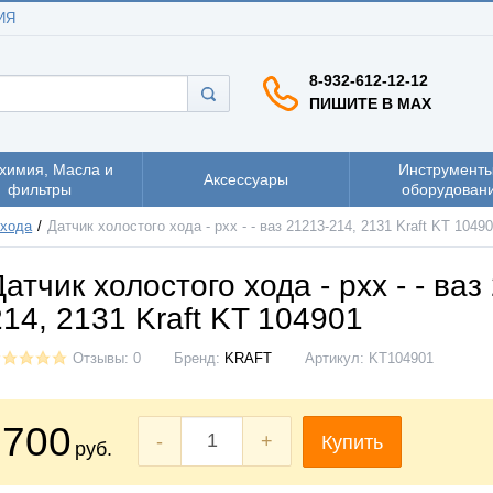
ИЯ
8-932-612-12-12
ПИШИТЕ В MAX
химия, Масла и
Инструменты
Аксессуары
фильтры
оборудован
 хода
Датчик холостого хода - рхх - - ваз 21213-214, 2131 Kraft KT 1049
Датчик холостого хода - рхх - - ваз
214, 2131 Kraft KT 104901
Отзывы: 0
Бренд:
KRAFT
Артикул:
KT104901
700
-
+
Купить
руб.