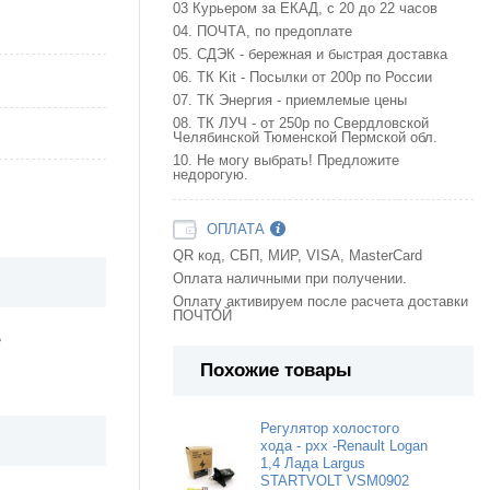
03 Курьером за ЕКАД, с 20 до 22 часов
04. ПОЧТА, по предоплате
05. СДЭК - бережная и быстрая доставка
06. ТК Kit - Посылки от 200р по России
07. ТК Энергия - приемлемые цены
08. ТК ЛУЧ - от 250р по Свердловской
Челябинской Тюменской Пермской обл.
10. Не могу выбрать! Предложите
недорогую.
ОПЛАТА
QR код, СБП, МИР, VISA, MasterCard
Оплата наличными при получении.
Оплату активируем после расчета доставки
ПОЧТОЙ
ь
Похожие товары
Регулятор холостого
хода - рхх -Renault Logan
1,4 Лада Largus
STARTVOLT VSM0902