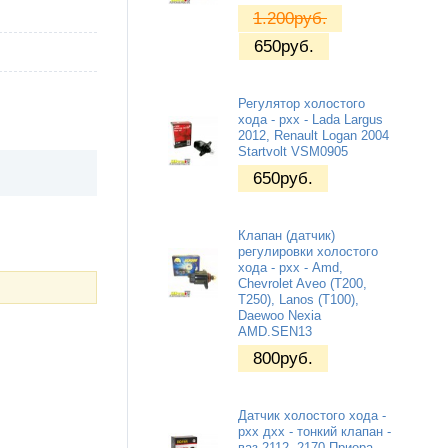
1.200
руб.
650
руб.
Регулятор холостого
хода - рхх - Lada Largus
2012, Renault Logan 2004
Startvolt VSM0905
650
руб.
Клапан (датчик)
регулировки холостого
хода - рхх - Amd,
Chevrolet Aveo (T200,
T250), Lanos (T100),
Daewoo Nexia
AMD.SEN13
800
руб.
Датчик холостого хода -
рхх дхх - тонкий клапан -
ваз 2112, 2170 Приора,