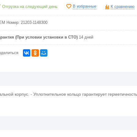
В избранные
Отгрузка на следующий день
К сравнению
EM Номер:
21203-1148300
арантия (При условии установки в СТО)
14 дней
оделиться
тальной корпус. - Уплотнительное кольцо гарантирует герметичност