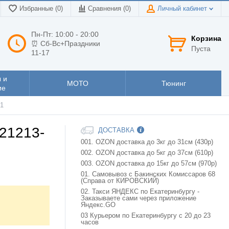
Избранные (0)
Сравнения (
0
)
Личный кабинет
Пн-Пт: 10:00 - 20:00
Корзина
⏰ Сб-Вс+Праздники
Пуста
11-17
 и
МОТО
Тюнинг
ие
01
 21213-
ДОСТАВКА
001. OZON доставка до 3кг до 31см (430р)
002. OZON доставка до 5кг до 37см (610р)
003. OZON доставка до 15кг до 57см (970р)
01. Самовывоз с Бакинских Комиссаров 68
(Справа от КИРОВСКИЙ)
02. Такси ЯНДЕКС по Екатеринбургу -
Заказываете сами через приложение
Яндекс.GO
03 Курьером по Екатеринбургу с 20 до 23
часов