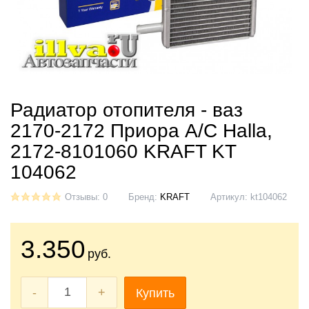
Радиатор отопителя - ваз
2170-2172 Приора А/С Halla,
2172-8101060 KRAFT KT
104062
Отзывы: 0
Бренд:
KRAFT
Артикул:
kt104062
3.350
руб.
-
+
Купить