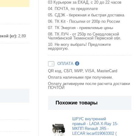
03 Курьером за ЕКАД, с 20 до 22 часов
04. ПОЧТА, по предоплате
05. СДЭК - бережная и быстрая доставка
06. ТК Kit - Посылки от 200р по России
07. ТК Энергия - приемлемые цены
08. ТК ЛУЧ - от 250р по Свердловской
кой (кг):
2,89
Челябинской Тюменской Пермской обл.
10. Не могу выбрать! Предложите
недорогую.
ОПЛАТА
QR код, СБП, МИР, VISA, MasterCard
Оплата наличными при получении.
Оплату активируем после расчета доставки
ПОЧТОЙ
Похожие товары
ШРУС внутренний
правый - LADA X-Ray 15-
МКПП Renault JR5 -
LECAR lecar019063302 (