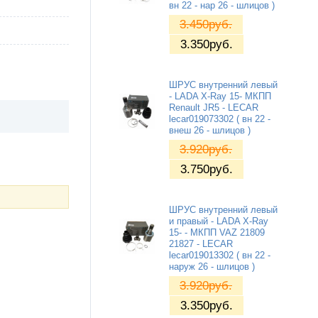
вн 22 - нар 26 - шлицов )
3.450
руб.
3.350
руб.
ШРУС внутренний левый
- LADA X-Ray 15- МКПП
Renault JR5 - LECAR
lecar019073302 ( вн 22 -
внеш 26 - шлицов )
3.920
руб.
3.750
руб.
ШРУС внутренний левый
и правый - LADA X-Ray
15- - МКПП VAZ 21809
21827 - LECAR
lecar019013302 ( вн 22 -
наруж 26 - шлицов )
3.920
руб.
3.350
руб.