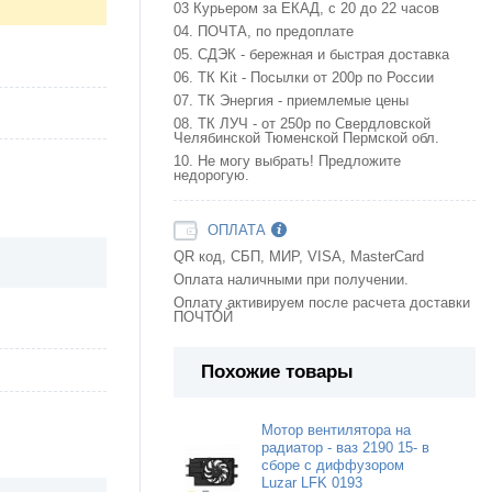
03 Курьером за ЕКАД, с 20 до 22 часов
04. ПОЧТА, по предоплате
05. СДЭК - бережная и быстрая доставка
06. ТК Kit - Посылки от 200р по России
07. ТК Энергия - приемлемые цены
08. ТК ЛУЧ - от 250р по Свердловской
Челябинской Тюменской Пермской обл.
10. Не могу выбрать! Предложите
недорогую.
ОПЛАТА
QR код, СБП, МИР, VISA, MasterCard
Оплата наличными при получении.
Оплату активируем после расчета доставки
ПОЧТОЙ
Похожие товары
Мотор вентилятора на
радиатор - ваз 2190 15- в
сборе с диффузором
Luzar LFK 0193