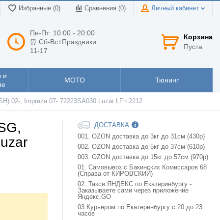
Избранные (0)
Сравнения (
0
)
Личный кабинет
Пн-Пт: 10:00 - 20:00
Корзина
⏰ Сб-Вс+Праздники
Пуста
11-17
 и
МОТО
Тюнинг
ие
SH) 02-, Impreza 07- 72223SA030 Luzar LFh 2212
(SG,
ДОСТАВКА
001. OZON доставка до 3кг до 31см (430р)
Luzar
002. OZON доставка до 5кг до 37см (610р)
003. OZON доставка до 15кг до 57см (970р)
01. Самовывоз с Бакинских Комиссаров 68
(Справа от КИРОВСКИЙ)
02. Такси ЯНДЕКС по Екатеринбургу -
Заказываете сами через приложение
Яндекс.GO
03 Курьером по Екатеринбургу с 20 до 23
часов