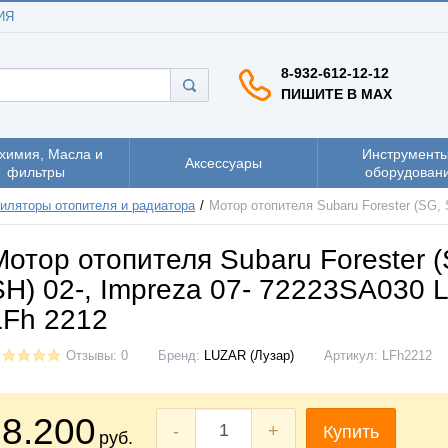
ИЯ
8-932-612-12-12
ПИШИТЕ В MAX
химия, Масла и
Инструменты
Аксессуары
фильтры
оборудован
иляторы отопителя и радиатора
Мотор отопителя Subaru Forester (SG, 
Мотор отопителя Subaru Forester 
SH) 02-, Impreza 07- 72223SA030 
LFh 2212
Отзывы: 0
Бренд:
LUZAR (Лузар)
Артикул:
LFh2212
8.200
-
+
Купить
руб.