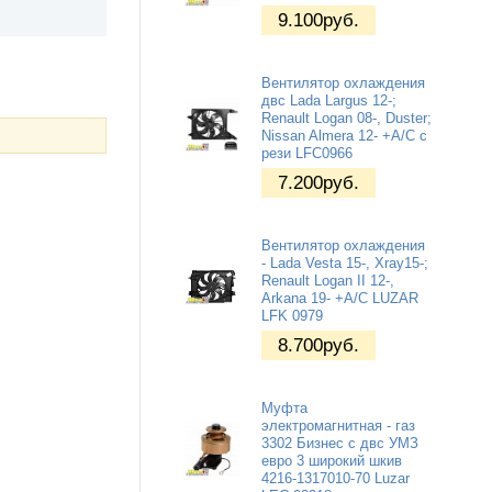
9.100
руб.
Вентилятор охлаждения
двс Lada Largus 12-;
Renault Logan 08-, Duster;
Nissan Almera 12- +A/C с
рези LFC0966
7.200
руб.
Вентилятор охлаждения
- Lada Vesta 15-, Xray15-;
Renault Logan II 12-,
Arkana 19- +A/C LUZAR
LFK 0979
8.700
руб.
Муфта
электромагнитная - газ
3302 Бизнес с двс УМЗ
евро 3 широкий шкив
4216-1317010-70 Luzar