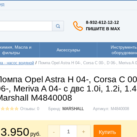
ИЯ
8-932-612-12-12
ПИШИТЕ В MAX
химия, Масла и
Инструменты
Аксессуары
фильтры
оборудован
а - насос водяной
Помпа Opel Astra H 04-, Corsa C 00-, D 06-, Meriva A 0
Помпа Opel Astra H 04-, Corsa C 00
6-, Meriva A 04- с двс 1.0i, 1.2i, 1.4
Marshall M4840008
Отзывы: 0
Бренд:
MARSHALL
Артикул:
M4840008
3.950
-
+
Купить
руб.