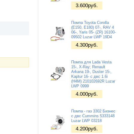
3.600
руб.
Помпа Toyota Corolla
(E150, E180) 07-, RAV 4
06-, Yaris 05- (ZR) 16100-
09502 Luzar LWP 19D4
4.300
руб.
Помпа для Lada Vesta
15-, X-Ray; Renault
Arkana 19-, Duster 15-,
Kaptur 16- с двс 1.6i
(H4M) 210102692R Luzar
LWP 0999
4.000
руб.
Помпа - газ 3302 Бизнес
с двс Cummins 5333148
Luzar LWP 03218
4.200
руб.