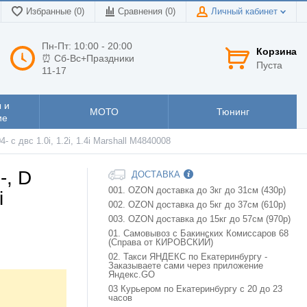
Избранные (0)
Сравнения (
0
)
Личный кабинет
Пн-Пт: 10:00 - 20:00
Корзина
⏰ Сб-Вс+Праздники
Пуста
11-17
 и
МОТО
Тюнинг
ие
4- с двс 1.0i, 1.2i, 1.4i Marshall M4840008
-, D
ДОСТАВКА
001. OZON доставка до 3кг до 31см (430р)
i
002. OZON доставка до 5кг до 37см (610р)
003. OZON доставка до 15кг до 57см (970р)
01. Самовывоз с Бакинских Комиссаров 68
(Справа от КИРОВСКИЙ)
02. Такси ЯНДЕКС по Екатеринбургу -
Заказываете сами через приложение
Яндекс.GO
03 Курьером по Екатеринбургу с 20 до 23
часов