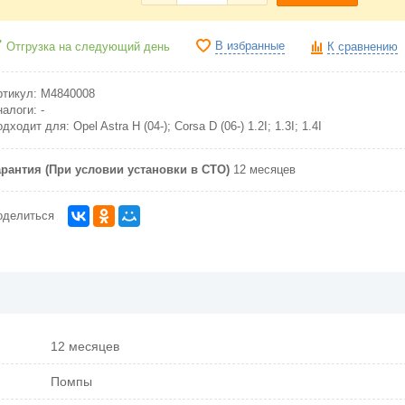
В избранные
Отгрузка на следующий день
К сравнению
ртикул:
M4840008
налоги:
-
одходит для:
Opel Astra H (04-); Corsa D (06-) 1.2I; 1.3I; 1.4I
арантия (При условии установки в СТО)
12 месяцев
оделиться
12 месяцев
Помпы