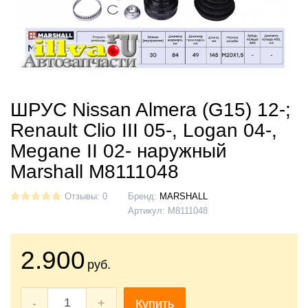
ШРУС Nissan Almera (G15) 12-;
Renault Clio III 05-, Logan 04-,
Megane II 02- наружный
Marshall M8111048
Отзывы: 0
Бренд:
MARSHALL
Артикул:
M8111048
2.900
руб.
-
+
Купить