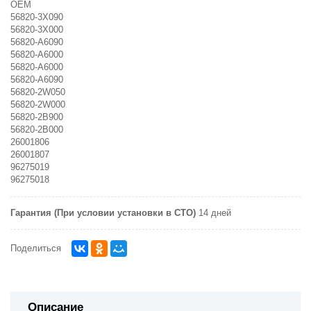
OEM
56820-3X090
56820-3X000
56820-A6090
56820-A6000
56820-A6000
56820-A6090
56820-2W050
56820-2W000
56820-2B900
56820-2B000
26001806
26001807
96275019
96275018
Гарантия (При условии установки в СТО)
14 дней
Поделиться
Описание