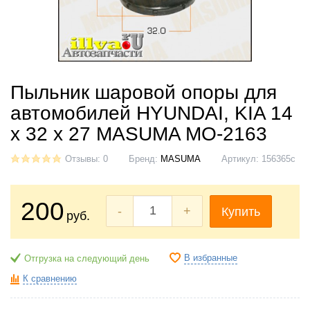
Пыльник шаровой опоры для
автомобилей HYUNDAI, KIA 14
х 32 х 27 MASUMA MO-2163
Отзывы: 0
Бренд:
MASUMA
Артикул:
156365c
200
-
+
Купить
руб.
В избранные
Отгрузка на следующий день
К сравнению