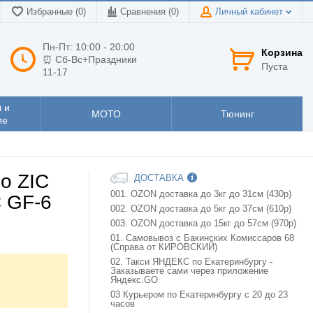
Избранные (0)
Сравнения (
0
)
Личный кабинет
Пн-Пт: 10:00 - 20:00
Корзина
⏰ Сб-Вс+Праздники
Пуста
11-17
 и
МОТО
Тюнинг
ие
о ZIC
ДОСТАВКА
001. OZON доставка до 3кг до 31см (430р)
 GF-6
002. OZON доставка до 5кг до 37см (610р)
003. OZON доставка до 15кг до 57см (970р)
01. Самовывоз с Бакинских Комиссаров 68
(Справа от КИРОВСКИЙ)
02. Такси ЯНДЕКС по Екатеринбургу -
Заказываете сами через приложение
Яндекс.GO
03 Курьером по Екатеринбургу с 20 до 23
часов