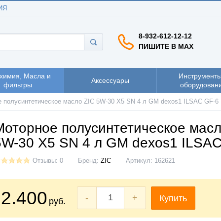
ИЯ
8-932-612-12-12
ПИШИТЕ В MAX
химия, Масла и
Инструменты
Аксессуары
фильтры
оборудован
 полусинтетическое масло ZIC 5W-30 X5 SN 4 л GM dexos1 ILSAC GF-6
Моторное полусинтетическое масл
5W-30 X5 SN 4 л GM dexos1 ILSAC
Отзывы: 0
Бренд:
ZIC
Артикул:
162621
2.400
-
+
Купить
руб.