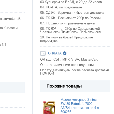
03 Курьером за ЕКАД, с 20 до 22 часов
04. ПОЧТА, по предоплате
05. СДЭК - бережная и быстрая доставка
06. ТК Kit - Посылки от 200р по России
 автомобилей.
07. ТК Энергия - приемлемые цены
ла Yubase и
08. ТК ЛУЧ - от 250р по Свердловской
Челябинской Тюменской Пермской обл.
10. Не могу выбрать! Предложите
недорогую.
:
3,7
ОПЛАТА
QR код, СБП, МИР, VISA, MasterCard
Оплата наличными при получении.
Оплату активируем после расчета доставки
ПОЧТОЙ
Похожие товары
Масло моторное Sintec
5W-30 ExtraLife 7000
A3/B4 синтетическое 4 л
600256