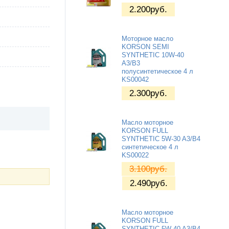
2.200
руб.
Моторное масло
KORSON SEMI
SYNTHETIC 10W⁠-⁠40
A3/B3
полусинтетическое 4 л
KS00042
2.300
руб.
Масло моторное
KORSON FULL
SYNTHETIC 5W⁠-⁠30 A3/B4
синтетическое 4 л
KS00022
3.100
руб.
2.490
руб.
Масло моторное
KORSON FULL
SYNTHETIC 5W⁠-⁠40 A3/B4