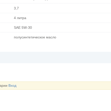
3,7
4 литра
SAE 5W-30
полусинтетическое масло
тарии
Вход