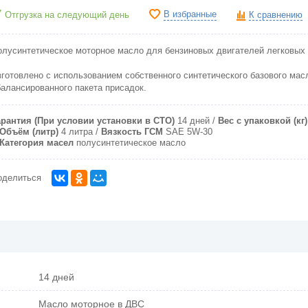
В избранные
Отгрузка на следующий день
К сравнению
олусинтетическое моторное масло для бензиновых двигателей легковых
зготовлено с использованием собственного синтетического базового мас
балансированного пакета присадок.
арантия (При условии установки в СТО)
14 дней
Вес с упаковкой (кг)
Объём (литр)
4 литра
Вязкость ГСМ
SAE 5W-30
Категория масел
полусинтетическое масло
оделиться
14 дней
Масло моторное в ДВС