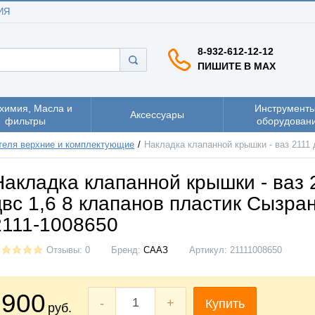
ИЯ
8-932-612-12-12
ПИШИТЕ В MAX
химия, Масла и
Инструменты
Аксессуары
фильтры
оборудован
теля верхние и комплектующие
Накладка клапанной крышки - ваз 2111 
Накладка клапанной крышки - ваз 
двс 1,6 8 клапанов пластик Сызра
2111-1008650
Отзывы: 0
Бренд:
СААЗ
Артикул:
21111008650
900
-
+
Купить
руб.