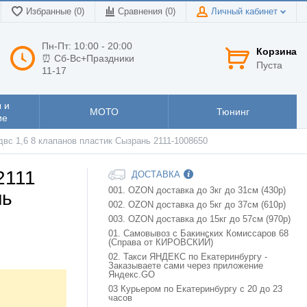
Избранные (0)
Сравнения (
0
)
Личный кабинет
Пн-Пт: 10:00 - 20:00
Корзина
⏰ Сб-Вс+Праздники
Пуста
11-17
 и
МОТО
Тюнинг
ие
двс 1,6 8 клапанов пластик Сызрань 2111-1008650
2111
ДОСТАВКА
001. OZON доставка до 3кг до 31см (430р)
нь
002. OZON доставка до 5кг до 37см (610р)
003. OZON доставка до 15кг до 57см (970р)
01. Самовывоз с Бакинских Комиссаров 68
(Справа от КИРОВСКИЙ)
02. Такси ЯНДЕКС по Екатеринбургу -
Заказываете сами через приложение
Яндекс.GO
03 Курьером по Екатеринбургу с 20 до 23
часов