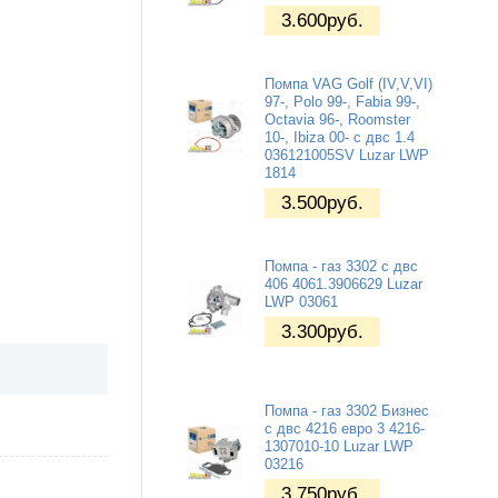
3.600
руб.
Помпа VAG Golf (IV,V,VI)
97-, Polo 99-, Fabia 99-,
Octavia 96-, Roomster
10-, Ibiza 00- с двс 1.4
036121005SV Luzar LWP
1814
3.500
руб.
Помпа - газ 3302 с двс
406 4061.3906629 Luzar
LWP 03061
3.300
руб.
Помпа - газ 3302 Бизнес
с двс 4216 евро 3 4216-
1307010-10 Luzar LWP
03216
3.750
руб.