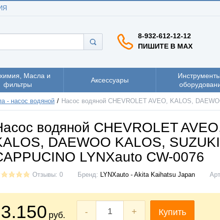
ИЯ
8-932-612-12-12
ПИШИТЕ В MAX
химия, Масла и
Инструменты
Аксессуары
фильтры
оборудован
а - насос водяной
Насос водяной CHEVROLET AVEO, KALOS, DAEWO
Насос водяной CHEVROLET AVEO
KALOS, DAEWOO KALOS, SUZUKI
CAPPUCINO LYNXauto CW-0076
Отзывы: 0
Бренд:
LYNXauto - Akita Kaihatsu Japan
Ар
3.150
-
+
Купить
руб.