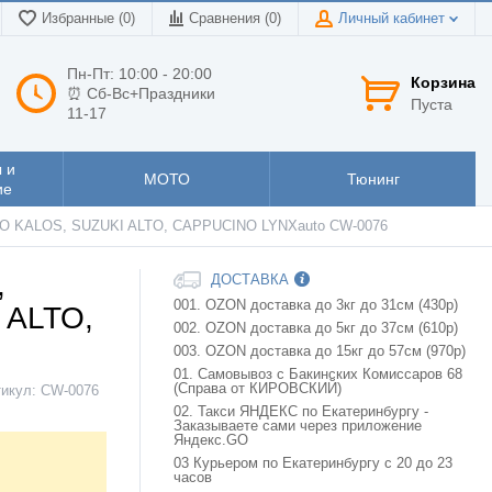
Избранные (0)
Сравнения (
0
)
Личный кабинет
Пн-Пт: 10:00 - 20:00
Корзина
⏰ Сб-Вс+Праздники
Пуста
11-17
 и
МОТО
Тюнинг
ие
O KALOS, SUZUKI ALTO, CAPPUCINO LYNXauto CW-0076
,
ДОСТАВКА
001. OZON доставка до 3кг до 31см (430р)
 ALTO,
002. OZON доставка до 5кг до 37см (610р)
003. OZON доставка до 15кг до 57см (970р)
01. Самовывоз с Бакинских Комиссаров 68
(Справа от КИРОВСКИЙ)
тикул:
CW-0076
02. Такси ЯНДЕКС по Екатеринбургу -
Заказываете сами через приложение
Яндекс.GO
03 Курьером по Екатеринбургу с 20 до 23
часов