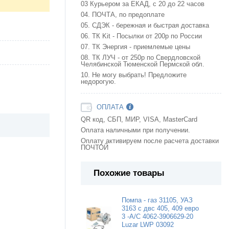
03 Курьером за ЕКАД, с 20 до 22 часов
04. ПОЧТА, по предоплате
05. СДЭК - бережная и быстрая доставка
06. ТК Kit - Посылки от 200р по России
07. ТК Энергия - приемлемые цены
08. ТК ЛУЧ - от 250р по Свердловской
Челябинской Тюменской Пермской обл.
10. Не могу выбрать! Предложите
недорогую.
ОПЛАТА
QR код, СБП, МИР, VISA, MasterCard
Оплата наличными при получении.
Оплату активируем после расчета доставки
ПОЧТОЙ
Похожие товары
Помпа - газ 31105, УАЗ
3163 с двс 405, 409 евро
3 -A/C 4062-3906629-20
Luzar LWP 03092