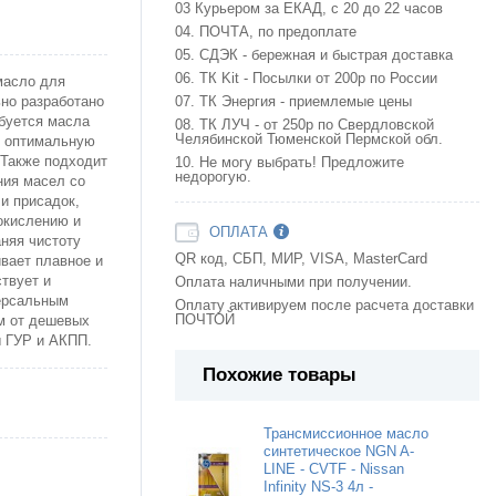
03 Курьером за ЕКАД, с 20 до 22 часов
04. ПОЧТА, по предоплате
05. СДЭК - бережная и быстрая доставка
06. ТК Kit - Посылки от 200р по России
масло для
ьно разработано
07. ТК Энергия - приемлемые цены
ебуется масла
08. ТК ЛУЧ - от 250р по Свердловской
Челябинской Тюменской Пермской обл.
а, оптимальную
 Также подходит
10. Не могу выбрать! Предложите
недорогую.
ния масел со
и присадок,
окислению и
ОПЛАТА
няя чистоту
QR код, СБП, МИР, VISA, MasterCard
вает плавное и
твует и
Оплата наличными при получении.
версальным
Оплату активируем после расчета доставки
ПОЧТОЙ
м от дешевых
ы ГУР и АКПП.
Похожие товары
Трансмиссионное масло
синтетическое NGN A-
LINE - CVTF - Nissan
Infinity NS-3 4л -