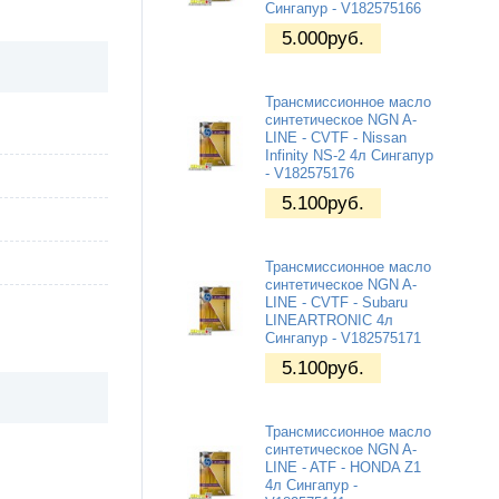
Сингапур - V182575166
5.000
руб.
Трансмиссионное масло
синтетическое NGN A-
LINE - CVTF - Nissan
Infinity NS-2 4л Сингапур
- V182575176
5.100
руб.
Трансмиссионное масло
синтетическое NGN A-
LINE - CVTF - Subaru
LINEARTRONIC 4л
Сингапур - V182575171
5.100
руб.
Трансмиссионное масло
синтетическое NGN A-
LINE - ATF - HONDA Z1
4л Сингапур -