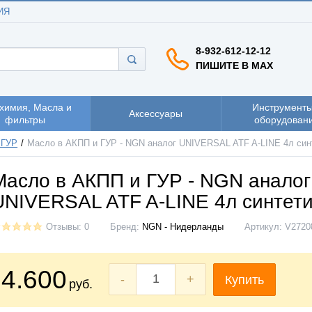
ИЯ
8-932-612-12-12
ПИШИТЕ В MAX
химия, Масла и
Инструменты
Аксессуары
фильтры
оборудован
 ГУР
Масло в АКПП и ГУР - NGN аналог UNIVERSAL ATF A-LINE 4л син
Масло в АКПП и ГУР - NGN аналог
UNIVERSAL ATF A-LINE 4л синтет
Отзывы: 0
Бренд:
NGN - Нидерланды
Артикул:
V2720
4.600
-
+
Купить
руб.