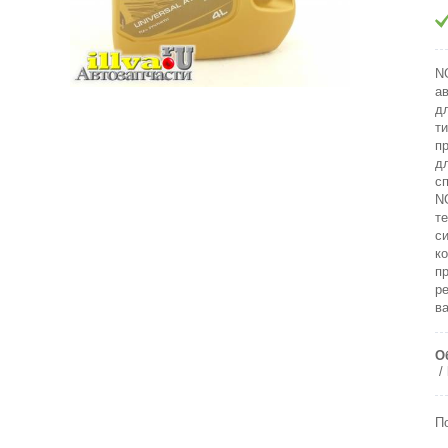
N
а
д
т
п
д
с
N
т
с
к
п
р
в
О
П