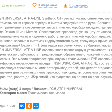
В избранные
Есть в наличии
К сравнению
GN UNIVERSAL ATF A-LINE Synthetic Oil - это полностью синтетическое 
втоматических коробок передач и систем гидроусилителя руля. Специал
ля применения в современных автоматических коробках передач, где тр
ипа Dexron III или Mercon. Обеспечивает превосходную защиту от износ
роизводительность и надежную работу автоматической коробки передач.
ля использования в системах гидроусилителя руля, требующих примене
пецификацией Dexron III-H. Благодаря высокому качеству базовых масел 
GN UNIVERSAL ATF A-LINE обеспечивает превосходную устойчивость к 
ермическую стабильность, предотвращая образование отложений и сохра
истемы. Это масло продлевает срок службы трансмиссии и ГУР обеспечи
омфортное переключение передач. NGN UNIVERSAL ATF A-LINE соответс
ревосходит требования многих автопроизводителей, что делает его уни
ешением для различных типов транспортных средств. основным отличие
ариантов, работа до -35гр зимой, что существенно влияет на срок служб
бъём (литр)
4 литра
Вязкость ГСМ
ATF UNIVERSAL
Категория масел
Трансмиссионное масло
оделиться