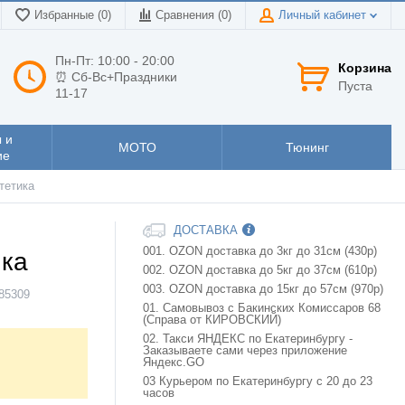
Избранные (0)
Сравнения (
0
)
Личный кабинет
Пн-Пт: 10:00 - 20:00
Корзина
⏰ Сб-Вс+Праздники
Пуста
11-17
 и
МОТО
Тюнинг
ие
тетика
ДОСТАВКА
001. OZON доставка до 3кг до 31см (430р)
ика
002. OZON доставка до 5кг до 37см (610р)
003. OZON доставка до 15кг до 57см (970р)
85309
01. Самовывоз с Бакинских Комиссаров 68
(Справа от КИРОВСКИЙ)
02. Такси ЯНДЕКС по Екатеринбургу -
Заказываете сами через приложение
Яндекс.GO
03 Курьером по Екатеринбургу с 20 до 23
часов