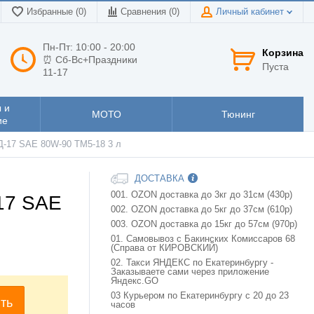
Избранные (0)
Сравнения (
0
)
Личный кабинет
Пн-Пт: 10:00 - 20:00
Корзина
⏰ Сб-Вс+Праздники
Пуста
11-17
 и
МОТО
Тюнинг
ие
-17 SAE 80W-90 ТМ5-18 3 л
ДОСТАВКА
001. OZON доставка до 3кг до 31см (430р)
17 SAE
002. OZON доставка до 5кг до 37см (610р)
003. OZON доставка до 15кг до 57см (970р)
01. Самовывоз с Бакинских Комиссаров 68
(Справа от КИРОВСКИЙ)
02. Такси ЯНДЕКС по Екатеринбургу -
Заказываете сами через приложение
Яндекс.GO
03 Курьером по Екатеринбургу с 20 до 23
ть
часов