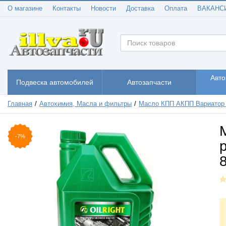
О магазине
Контакты
Новости
Доставка
Оплата
ВАКАНС
Авто
Подвеска автомобилей
Автозапчасти
Главная
Автохимия, Масла и фильтры
Масло КПП АКПП Вариатор
-7%