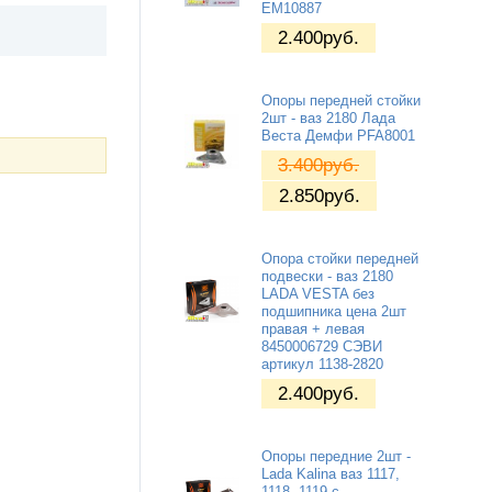
EM10887
2.400
руб.
Опоры передней стойки
2шт - ваз 2180 Лада
Веста Демфи PFA8001
3.400
руб.
2.850
руб.
Опора стойки передней
подвески - ваз 2180
LADA VESTA без
подшипника цена 2шт
правая + левая
8450006729 СЭВИ
артикул 1138-2820
2.400
руб.
Опоры передние 2шт -
Lada Kalina ваз 1117,
1118, 1119 с