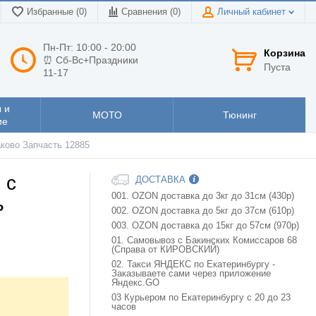
Избранные (0)
Сравнения (
0
)
Личный кабинет
Пн-Пт: 10:00 - 20:00
Корзина
⏰ Сб-Вс+Праздники
Пуста
11-17
 и
МОТО
Тюнинг
ие
аково Запчасть 12885
 с
ДОСТАВКА
001. OZON доставка до 3кг до 31см (430р)
ь
002. OZON доставка до 5кг до 37см (610р)
003. OZON доставка до 15кг до 57см (970р)
01. Самовывоз с Бакинских Комиссаров 68
(Справа от КИРОВСКИЙ)
02. Такси ЯНДЕКС по Екатеринбургу -
Заказываете сами через приложение
Яндекс.GO
03 Курьером по Екатеринбургу с 20 до 23
часов