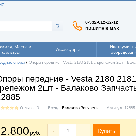
ИЯ
8-932-612-12-12
ПИШИТЕ В MAX
химия, Масла и
Инструменты
Аксессуары
фильтры
оборудован
редние опоры
Опоры передние - Vesta 2180 2181 с крепежом 2шт - Бал
Опоры передние - Vesta 2180 2181
крепежом 2шт - Балаково Запчаст
12885
Отзывы: 0
Бренд:
Балаково Запчасть
Артикул:
12885
2.800
-
+
Купить
руб.