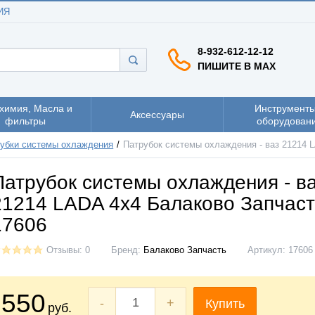
ИЯ
8-932-612-12-12
ПИШИТЕ В MAX
химия, Масла и
Инструменты
Аксессуары
фильтры
оборудован
убки системы охлаждения
Патрубок системы охлаждения - ваз 21214 
Патрубок системы охлаждения - в
21214 LADA 4x4 Балаково Запчас
17606
Отзывы: 0
Бренд:
Балаково Запчасть
Артикул:
17606
550
-
+
Купить
руб.