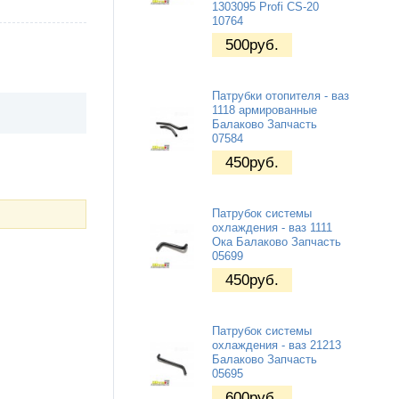
1303095 Profi CS-20
10764
500
руб.
Патрубки отопителя - ваз
1118 армированные
Балаково Запчасть
07584
450
руб.
Патрубок системы
охлаждения - ваз 1111
Ока Балаково Запчасть
05699
450
руб.
Патрубок системы
охлаждения - ваз 21213
Балаково Запчасть
05695
600
руб.