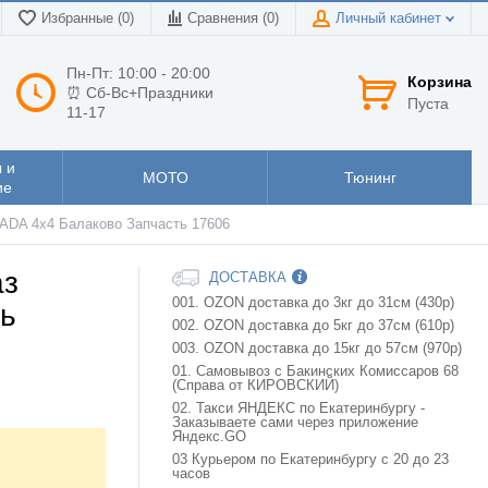
Избранные (0)
Сравнения (
0
)
Личный кабинет
Пн-Пт: 10:00 - 20:00
Корзина
⏰ Сб-Вс+Праздники
Пуста
11-17
 и
МОТО
Тюнинг
ие
LADA 4x4 Балаково Запчасть 17606
аз
ДОСТАВКА
001. OZON доставка до 3кг до 31см (430р)
ть
002. OZON доставка до 5кг до 37см (610р)
003. OZON доставка до 15кг до 57см (970р)
01. Самовывоз с Бакинских Комиссаров 68
(Справа от КИРОВСКИЙ)
02. Такси ЯНДЕКС по Екатеринбургу -
Заказываете сами через приложение
Яндекс.GO
03 Курьером по Екатеринбургу с 20 до 23
часов