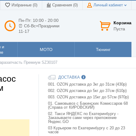
Избранные (0)
Сравнения (
0
)
Личный кабинет
Пн-Пт: 10:00 - 20:00
Корзина
⏰ Сб-Вс+Праздники
Пуста
11-17
 и
МОТО
Тюнинг
ие
маразапчасть Премиум SZ30107
асос
ДОСТАВКА
001. OZON доставка до 3кг до 31см (430р)
м
002. OZON доставка до 5кг до 37см (610р)
003. OZON доставка до 15кг до 57см (970р)
01. Самовывоз с Бакинских Комиссаров 68
(Справа от КИРОВСКИЙ)
02. Такси ЯНДЕКС по Екатеринбургу -
Заказываете сами через приложение
Яндекс.GO
03 Курьером по Екатеринбургу с 20 до 23
часов