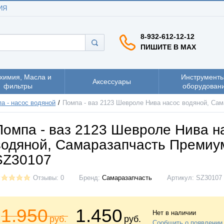
ИЯ
8-932-612-12-12
ПИШИТЕ В MAX
химия, Масла и
Инструменты
Аксессуары
фильтры
оборудован
а - насос водяной
Помпа - ваз 2123 Шевроле Нива насос водяной, Са
Помпа - ваз 2123 Шевроле Нива н
водяной, Самаразапчасть Премиу
SZ30107
Отзывы: 0
Бренд:
Самаразапчасть
Артикул:
SZ30107
1.950
1.450
Нет в наличии
руб.
руб.
Сообщить о появлении