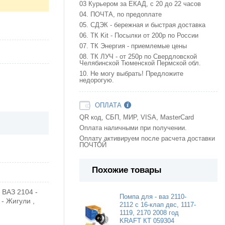
03 Курьером за ЕКАД, с 20 до 22 часов
04. ПОЧТА, по предоплате
05. СДЭК - бережная и быстрая доставка
06. ТК Kit - Посылки от 200р по России
07. ТК Энергия - приемлемые цены
08. ТК ЛУЧ - от 250р по Свердловской
Челябинской Тюменской Пермской обл.
10. Не могу выбрать! Предложите
недорогую.
ОПЛАТА
QR код, СБП, МИР, VISA, MasterCard
Оплата наличными при получении.
Оплату активируем после расчета доставки
ПОЧТОЙ
Похожие товары
 ВАЗ 2104 -
Помпа для - ваз 2110-
 - Жигули ,
2112 с 16-клап двс, 1117-
1119, 2170 2008 год
KRAFT КТ 059304