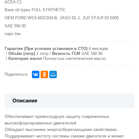
ACEA
C1
Base oil types
FULL SYNTHETIC
OEM
FORD WSS-M2C934-B, JASO DL-1, JLR STJLR 03.5005
SAE
5W-30
saps
low
Гарантия (При условии установки в СТО)
6 месяцев
Объём (литр)
1 литр
Вязкость ГСМ
SAE 5W-30
Категория масел
Полностью синтетическое масло
Поделиться
Описание
Обеспечивает превосходную защиту современных
высокофорсированных двигателей
Обладает высокими энергосберегающими свойствами.
Поддерживает чистоту системы смазки двигателя и может