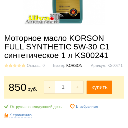
Моторное масло KORSON
FULL SYNTHETIC 5W⁠-⁠30 C1
синтетическое 1 л KS00241
Отзывы: 0
Бренд:
KORSON
Артикул:
KS00241
850
-
+
Купить
руб.
В избранные
Отгрузка на следующий день
К сравнению